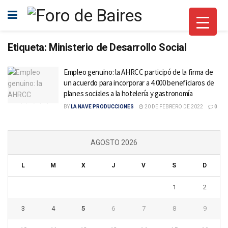
Etiqueta:
Ministerio de Desarrollo Social
Empleo genuino: la AHRCC participó de la firma de
un acuerdo para incorporar a 4.000 beneficiaros de
planes sociales a la hotelería y gastronomía
BY
LA NAVE PRODUCCIONES
20 DE FEBRERO DE 2022
0
AGOSTO 2026
L
M
X
J
V
S
D
1
2
3
4
5
6
7
8
9