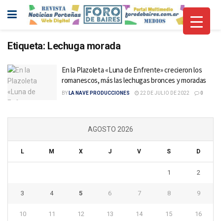
Etiqueta:
Lechuga morada
En la Plazoleta «Luna de Enfrente» crecieron los
romanescos, más las lechugas bronces y moradas
BY
LA NAVE PRODUCCIONES
22 DE JULIO DE 2022
0
AGOSTO 2026
L
M
X
J
V
S
D
1
2
3
4
5
6
7
8
9
10
11
12
13
14
15
16