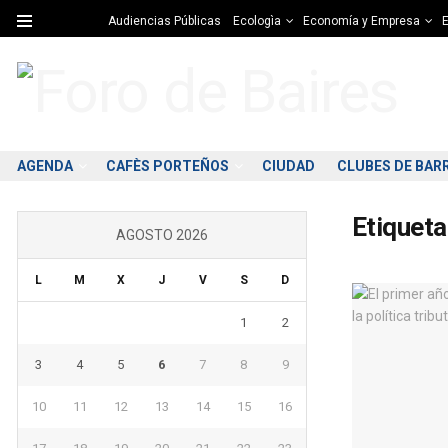
Audiencias Públicas
Ecologìa
Economía y Empresa
E
AGENDA
CAFÈS PORTEÑOS
CIUDAD
CLUBES DE BAR
Etiqueta
AGOSTO 2026
L
M
X
J
V
S
D
1
2
3
4
5
6
7
8
9
10
11
12
13
14
15
16