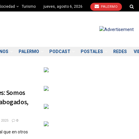
Sociedad
Turismo
jueves, agosto 6, 2026
PALERMO
ONOS
PALERMO
PODCAST
POSTALES
REDES
VI
es: Somos
 abogados,
 2025
0
al que en otros