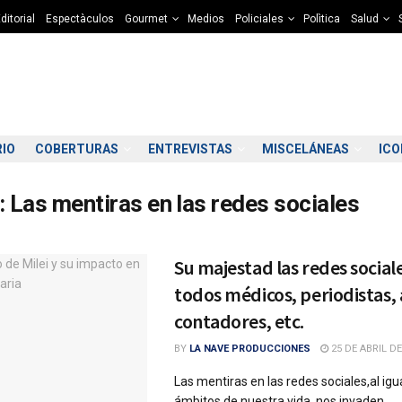
ditorial
Espectàculos
Gourmet
Medios
Policiales
Polìtica
Salud
RIO
COBERTURAS
ENTREVISTAS
MISCELÁNEAS
IC
:
Las mentiras en las redes sociales
Su majestad las redes social
todos médicos, periodistas,
contadores, etc.
BY
LA NAVE PRODUCCIONES
25 DE ABRIL DE
Las mentiras en las redes sociales,al igu
ámbitos de nuestra vida, nos invaden