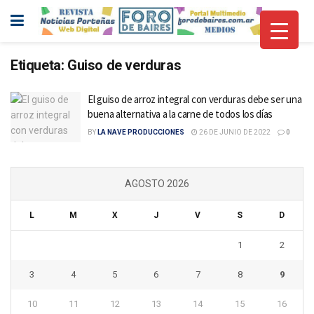
Etiqueta:
Guiso de verduras
El guiso de arroz integral con verduras debe ser una
buena alternativa a la carne de todos los días
BY
LA NAVE PRODUCCIONES
26 DE JUNIO DE 2022
0
AGOSTO 2026
L
M
X
J
V
S
D
1
2
3
4
5
6
7
8
9
10
11
12
13
14
15
16