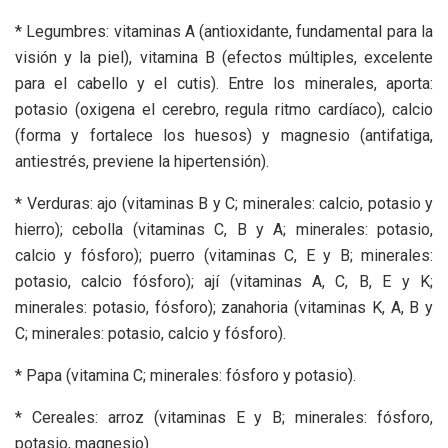
* Legumbres: vitaminas A (antioxidante, fundamental para la
visión y la piel), vitamina B (efectos múltiples, excelente
para el cabello y el cutis). Entre los minerales, aporta:
potasio (oxigena el cerebro, regula ritmo cardíaco), calcio
(forma y fortalece los huesos) y magnesio (antifatiga,
antiestrés, previene la hipertensión).
* Verduras: ajo (vitaminas B y C; minerales: calcio, potasio y
hierro); cebolla (vitaminas C, B y A; minerales: potasio,
calcio y fósforo); puerro (vitaminas C, E y B; minerales:
potasio, calcio fósforo); ají (vitaminas A, C, B, E y K;
minerales: potasio, fósforo); zanahoria (vitaminas K, A, B y
C; minerales: potasio, calcio y fósforo).
* Papa (vitamina C; minerales: fósforo y potasio).
* Cereales: arroz (vitaminas E y B; minerales: fósforo,
potasio, magnesio).