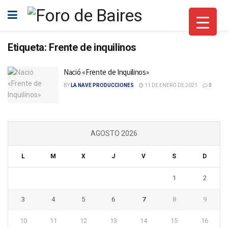
Etiqueta:
Frente de inquilinos
Nació «Frente de Inquilinos»
BY
LA NAVE PRODUCCIONES
11 DE ENERO DE 2021
0
AGOSTO 2026
L
M
X
J
V
S
D
1
2
3
4
5
6
7
8
9
10
11
12
13
14
15
16