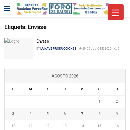
Etiqueta:
Envase
Envase
BY
LA NAVE PRODUCCIONES
28 DE JULIO DE 2020
0
AGOSTO 2026
L
M
X
J
V
S
D
1
2
3
4
5
6
7
8
9
10
11
12
13
14
15
16