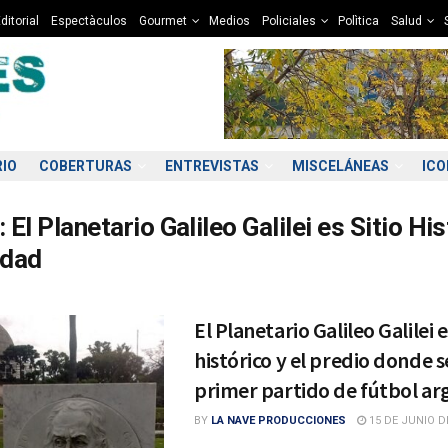
ditorial
Espectàculos
Gourmet
Medios
Policiales
Polìtica
Salud
RIO
COBERTURAS
ENTREVISTAS
MISCELÁNEAS
IC
:
El Planetario Galileo Galilei es Sitio Hi
idad
El Planetario Galileo Galilei e
histórico y el predio donde s
primer partido de fútbol ar
BY
LA NAVE PRODUCCIONES
15 DE JUNIO D