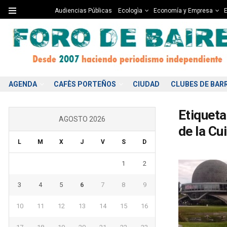
Audiencias Públicas
Ecologìa
Economía y Empresa
E
AGENDA
CAFÈS PORTEÑOS
CIUDAD
CLUBES DE BAR
Etiqueta
AGOSTO 2026
de la Cu
L
M
X
J
V
S
D
1
2
3
4
5
6
7
8
9
10
11
12
13
14
15
16