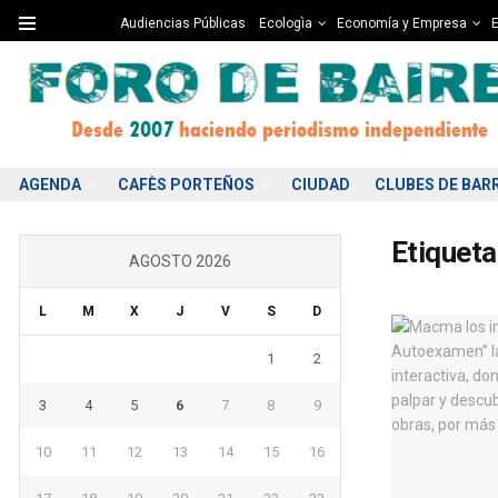
Audiencias Públicas
Ecologìa
Economía y Empresa
E
AGENDA
CAFÈS PORTEÑOS
CIUDAD
CLUBES DE BAR
Etiqueta
AGOSTO 2026
L
M
X
J
V
S
D
1
2
3
4
5
6
7
8
9
10
11
12
13
14
15
16