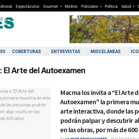
ditorial
Espectàculos
Gourmet
Medios
Policiales
Polìtica
Salud
RIO
COBERTURAS
ENTREVISTAS
MISCELÁNEAS
IC
:
El Arte del Autoexamen
Macma los invita a “El Arte d
Autoexamen” la primera mu
arte interactiva, donde las 
podrán palpar y descubrir a
en las obras, por más de 600