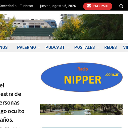
Sociedad
Turismo
jueves, agosto 6, 2026
PALERMO
ONOS
PALERMO
PODCAST
POSTALES
REDES
VI
el
estra de
personas
lgo oculto
 años.