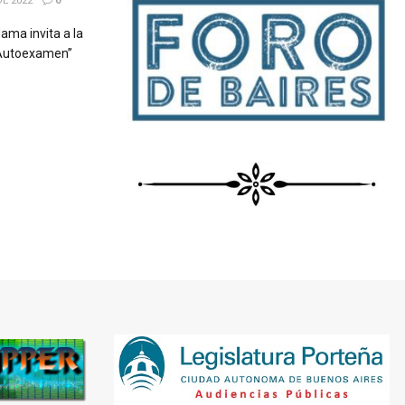
E 2022
0
ma invita a la
l Autoexamen”