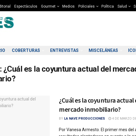
itorial
Espectàculos
Gourmet
Medios
Policiales
Polìtica
Salud
S
RIO
COBERTURAS
ENTREVISTAS
MISCELÁNEAS
IC
:
¿Cuál es la coyuntura actual del merc
ario?
¿Cuál es la coyuntura actual 
mercado inmobiliario?
BY
LA NAVE PRODUCCIONES
4 DE MARZO DE
Por Vanesa Armesto. El primer mes del 