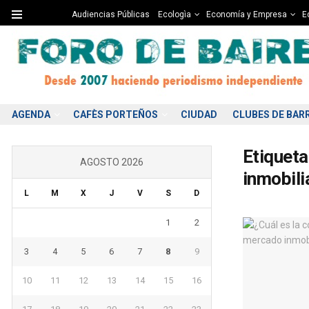
Audiencias Públicas
Ecologìa
Economía y Empresa
Ed
AGENDA
CAFÈS PORTEÑOS
CIUDAD
CLUBES DE BAR
Etiqueta
AGOSTO 2026
inmobili
L
M
X
J
V
S
D
1
2
3
4
5
6
7
8
9
10
11
12
13
14
15
16