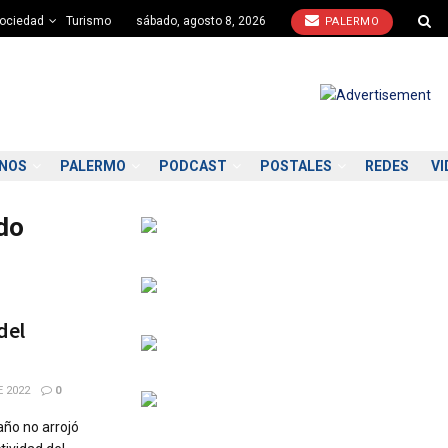
ociedad
Turismo
sábado, agosto 8, 2026
PALERMO
ONOS
PALERMO
PODCAST
POSTALES
REDES
VI
ado
del
 2022
0
año no arrojó