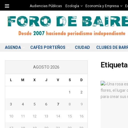
Audiencias Públicas
Ecologìa
Economía y Empresa
Ed
AGENDA
CAFÈS PORTEÑOS
CIUDAD
CLUBES DE BAR
Etiqueta
AGOSTO 2026
L
M
X
J
V
S
D
1
2
3
4
5
6
7
8
9
10
11
12
13
14
15
16