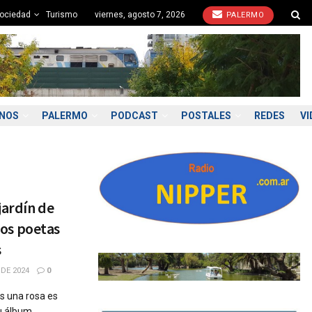
ociedad
Turismo
viernes, agosto 7, 2026
PALERMO
ONOS
PALERMO
PODCAST
POSTALES
REDES
VI
jardín de
 los poetas
s
DE 2024
0
s una rosa es
 álbum ...