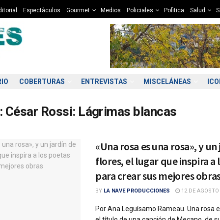
itorial
Espectàculos
Gourmet
Medios
Policiales
Polìtica
Salud
S
RIO
COBERTURAS
ENTREVISTAS
MISCELÁNEAS
IC
:
César Rossi: Lágrimas blancas
«Una rosa es una rosa», y un 
flores, el lugar que inspira a
para crear sus mejores obra
BY
LA NAVE PRODUCCIONES
12 DE AGOSTO 
Por Ana Leguísamo Rameau. Una rosa e
el título de una canción de Mecano, de su