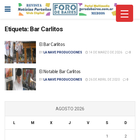
Etiqueta:
Bar Carlitos
El Bar Carlitos
BY
LA NAVE PRODUCCIONES
14 DE MARZO DE 2026
0
El Notable Bar Carlitos
BY
LA NAVE PRODUCCIONES
26 DE ABRIL DE 2020
0
AGOSTO 2026
L
M
X
J
V
S
D
1
2