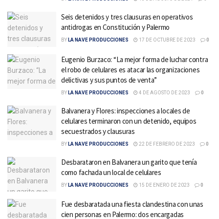
Seis detenidos y tres clausuras en operativos
antidrogas en Constitución y Palermo
BY
LA NAVE PRODUCCIONES
17 DE OCTUBRE DE 2023
0
Eugenio Burzaco: “La mejor forma de luchar contra
el robo de celulares es atacar las organizaciones
delictivas y sus puntos de venta”
BY
LA NAVE PRODUCCIONES
4 DE AGOSTO DE 2023
0
Balvanera y Flores: inspecciones a locales de
celulares terminaron con un detenido, equipos
secuestrados y clausuras
BY
LA NAVE PRODUCCIONES
22 DE FEBRERO DE 2023
0
Desbarataron en Balvanera un garito que tenía
como fachada un local de celulares
BY
LA NAVE PRODUCCIONES
15 DE ENERO DE 2023
0
Fue desbaratada una fiesta clandestina con unas
cien personas en Palermo: dos encargadas