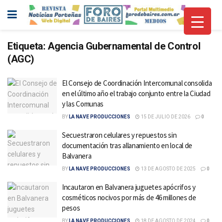
Etiqueta:
Agencia Gubernamental de Control
(AGC)
El Consejo de Coordinación Intercomunal consolida
en el último año el trabajo conjunto entre la Ciudad
y las Comunas
BY
LA NAVE PRODUCCIONES
15 DE JULIO DE 2026
0
Secuestraron celulares y repuestos sin
documentación tras allanamiento en local de
Balvanera
BY
LA NAVE PRODUCCIONES
13 DE AGOSTO DE 2025
0
Incautaron en Balvanera juguetes apócrifos y
cosméticos nocivos por más de 46 millones de
pesos
BY
LA NAVE PRODUCCIONES
18 DE AGOSTO DE 2024
0