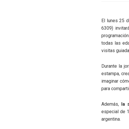
El lunes 25 
6309) invita
programación
todas las eda
visitas guiad
Durante la jo
estampa, crea
imaginar cóm
para compartir
Además,
la 
especial de 1
argentina.