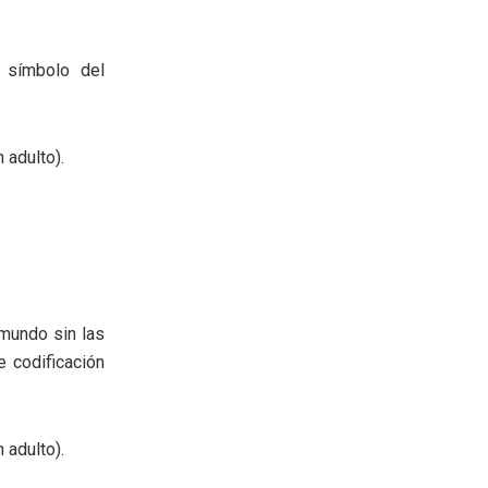
o símbolo del
 adulto).
 mundo sin las
e codificación
 adulto).