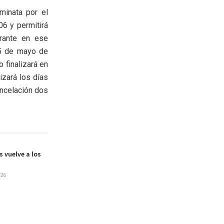
minata por el
6 y permitirá
erante en ese
25 de mayo de
 finalizará en
izará los días
ancelación dos
s vuelve a los
026