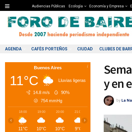
Audiencias Públicas
Ecologìa
Economía y Empresa
E
AGENDA
CAFÈS PORTEÑOS
CIUDAD
CLUBES DE BAR
Seman
Buenos Aires
11°C
y en 
Lluvias ligeras
14.8 m/s
90%
by
La Na
754
mmHg
18:00
19:00
20:00
21:00
22:00
23:00
0
‹
›
11°C
10°C
10°C
9°C
9°C
8°C