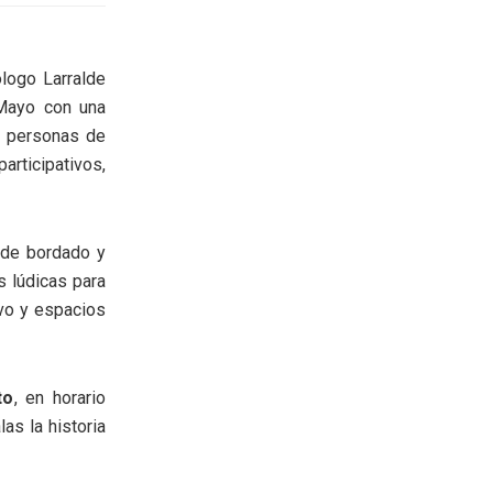
ólogo Larralde
 Mayo con una
a personas de
articipativos,
s de bordado y
s lúdicas para
vo y espacios
to
, en horario
as la historia