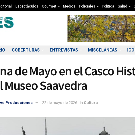
ditorial
Espectàculos
Gourmet
Medios
Policiales
Polìtica
Salud
RIO
COBERTURAS
ENTREVISTAS
MISCELÁNEAS
IC
a de Mayo en el Casco Hist
el Museo Saavedra
ve Producciones
22 de mayo de 2026
in
Cultura
0:00
01:00
02:00
03:00
04:00
05:00
06:00
07
8°C
8°C
7°C
7°C
7°C
6°C
6°C
5