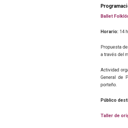
Programació
Ballet Folkl
Horario:
14 h
Propuesta de 
a través del 
Actividad org
General de P
porteño.
Público dest
Taller de or