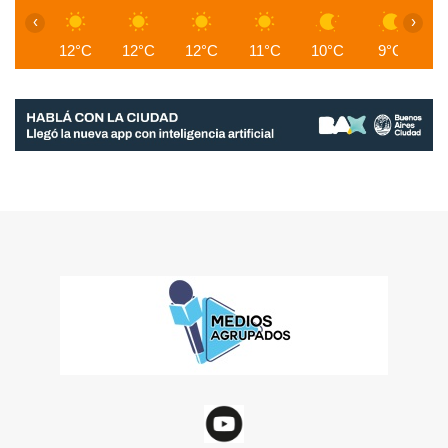
‹
›
12°C
12°C
12°C
11°C
10°C
9°C