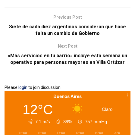
Previous Post
Siete de cada diez argentinos consideran que hace
falta un cambio de Gobierno
Next Post
«Más servicios en tu barrio» incluye esta semana un
operativo para personas mayores en Villa Ortúzar
Please
login
to join discussion
Buenos Aires
12°C
Claro
7.1 m/s
39%
757
mmHg
15:00
16:00
17:00
18:00
19:00
20:00
2