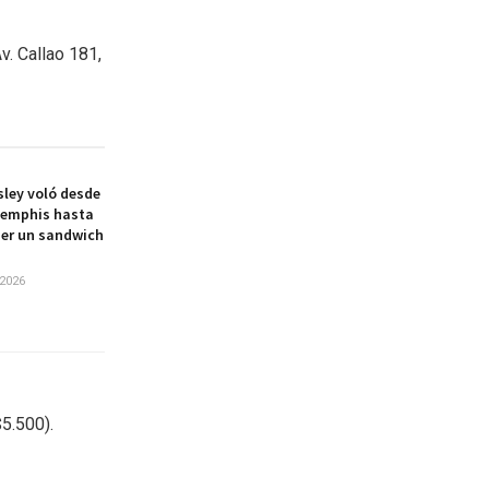
v. Callao 181,
esley voló desde
Memphis hasta
er un sandwich
2026
5.500).