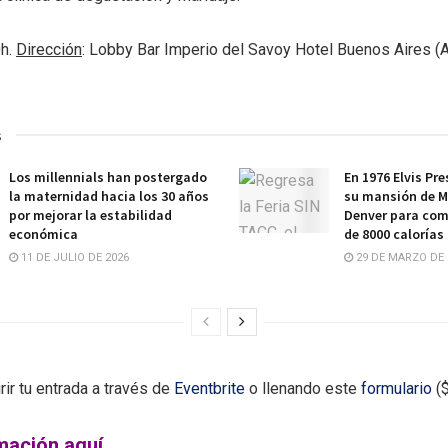
0h.
Dirección
: Lobby Bar Imperio del Savoy Hotel Buenos Aires (A
s
Los millennials han postergado
En 1976 Elvis Pr
la maternidad hacia los 30 años
su mansión de 
por mejorar la estabilidad
Denver para com
económica
de 8000 calorías
11 DE JULIO DE 2026
29 DE MARZO DE 
irir tu entrada a través de
Eventbrite
o llenando este
formulario
($
mación aquí