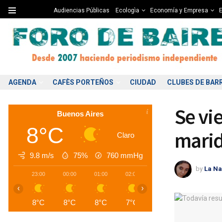
Audiencias Públicas
Ecologìa
Economía y Empresa
E
AGENDA
CAFÈS PORTEÑOS
CIUDAD
CLUBES DE BAR
Se vi
Buenos Aires
8°C
marid
Claro
9.8 m/s
75%
760
mmHg
by
La Na
23:00
00:00
01:00
02:00
03:00
04:00
0
‹
›
8°C
8°C
8°C
7°C
7°C
7°C