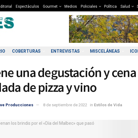
ditorial
Espectàculos
Gourmet
Medios
Policiales
Polìtica
Salud
RIO
COBERTURAS
ENTREVISTAS
MISCELÁNEAS
IC
ene una degustación y cena
ada de pizza y vino
ve Producciones
8 de septiembre de 2022
in
Estilos de Vida
5:00
06:00
07:00
08:00
09:00
10:00
11:00
12
6°C
6°C
5°C
5°C
6°C
7°C
8°C
1