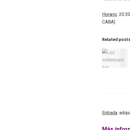
Horario
: 20:3
CABA).
Related post
Entrada
: adqu
Más infor