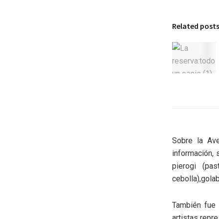
Related post
Sobre la Av
información, 
pierogi (pa
cebolla),golab
También fue 
artistas repre