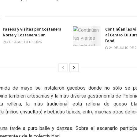
s
Paseos y visitas por Costanera
Continúan las vi
Norte y Costanera Sur
al Centro Cultur
Fahd
4 DE AGOSTO DE 2026
24 DE JULIO DE 2
enida de mayo se instalaron gacebos donde no sólo se pu
sino también artesanías y la más diversa gastronomía de Polon
sta rellena, la más tradicional está rellena de queso bl
ki (niños envueltos) y bebidas típicas, entre muchas otras delici
una tarde a puro baile y danzas. Sobre el escenario particip
sentantes de la colectividad.