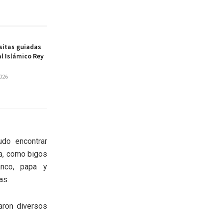
sitas guiadas
al Islámico Rey
026
do encontrar
ia, como bigos
anco, papa y
as.
aron diversos