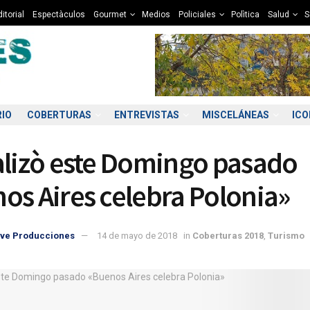
itorial
Espectàculos
Gourmet
Medios
Policiales
Polìtica
Salud
S
RIO
COBERTURAS
ENTREVISTAS
MISCELÁNEAS
IC
alizò este Domingo pasado
os Aires celebra Polonia»
ve Producciones
14 de mayo de 2018
in
Coberturas 2018
,
Turismo
9:00
20:00
21:00
22:00
23:00
00:00
01:00
02
0°C
9°C
9°C
8°C
8°C
7°C
7°C
7