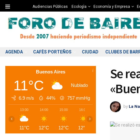
Audiencias Públicas
Ecologìa
Economía y Empresa
Ed
AGENDA
CAFÈS PORTEÑOS
CIUDAD
CLUBES DE BAR
Se re
Buenos Aires
11°C
«Buen
Nublado
6.9 m/s
44%
757
mmHg
by
La Na
13:00
14:00
15:00
16:00
17:00
18:00
1
‹
›
11°C
12°C
12°C
12°C
12°C
11°C
1