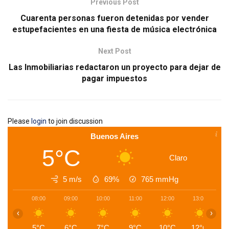
Previous Post
Cuarenta personas fueron detenidas por vender
estupefacientes en una fiesta de música electrónica
Next Post
Las Inmobiliarias redactaron un proyecto para dejar de
pagar impuestos
Please
login
to join discussion
Buenos Aires
5°C
Claro
5 m/s
69%
765
mmHg
08:00
09:00
10:00
11:00
12:00
13:00
1
‹
›
5°C
6°C
7°C
9°C
10°C
12°C
1