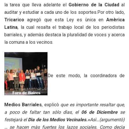
la tarea que lleva adelante el
Gobierno de la Ciudad
al
auditar y estudiar a cada uno de los soportes.Por otro lado,
Tricarico
agregò que esta Ley es ùnica en
Amèrica
Latina
, la cual resalta el trabajo local de los periodistas
barriales, y ademàs destaca la pluralidad de voces y acerca
la comuna a los vecinos.
De este modo, la coordinadora de
Medios Barriales
, explicò
que es importante resaltar que,
a poco de faltar tan sòlo dìas, el
06 de Diciembre
se
festejarà el
Dìa de los Medios Vecinales.»
Asì…(argumentò)
… se hacen màs fuertes los lazos sociales. Como decìa