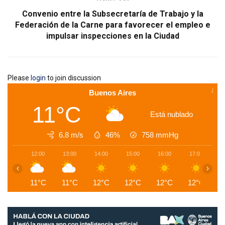
Convenio entre la Subsecretaría de Trabajo y la
Federación de la Carne para favorecer el empleo e
impulsar inspecciones en la Ciudad
Please
login
to join discussion
Buenos Aires
11°C
Está nublado
6.8 m/s
46%
758
mmHg
12:00
13:00
14:00
15:00
16:00
17:00
1
‹
›
11°C
11°C
12°C
12°C
12°C
12°C
1