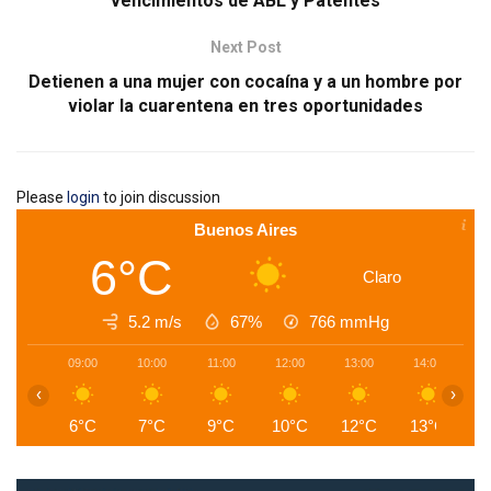
vencimientos de ABL y Patentes
Next Post
Detienen a una mujer con cocaína y a un hombre por
violar la cuarentena en tres oportunidades
Please
login
to join discussion
Buenos Aires
6°C
Claro
5.2 m/s
67%
766
mmHg
09:00
10:00
11:00
12:00
13:00
14:00
1
‹
›
6°C
7°C
9°C
10°C
12°C
13°C
1