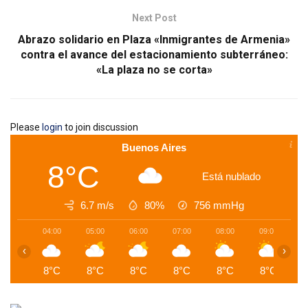
Next Post
Abrazo solidario en Plaza «Inmigrantes de Armenia»
contra el avance del estacionamiento subterráneo:
«La plaza no se corta»
Please
login
to join discussion
Buenos Aires
8°C
Está nublado
6.7 m/s
80%
756
mmHg
04:00
05:00
06:00
07:00
08:00
09:00
1
‹
›
8°C
8°C
8°C
8°C
8°C
8°C
1