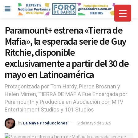
Paramount+ estrena «Tierra de
Mafia», la esperada serie de Guy
Ritchie, disponible
exclusivamente a partir del 30 de
mayo en Latinoamérica
Protagonizada por Tom Hardy, Pierce Brosnan y
Helen Mirren, TIERRA DE MAFIA Fue Encargada por
Paramount+ y Producida en Asociación con MTV
Entertainment Studios y 101 Studios
by
La Nave Producciones
9 de mayo de 2025