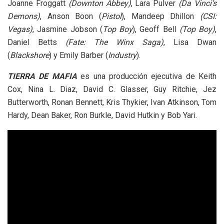
Joanne Froggatt
(Downton Abbey)
, Lara Pulver
(Da Vinci’s
Demons)
, Anson Boon (
Pistol
), Mandeep Dhillon
(CSI:
Vegas)
, Jasmine Jobson (
Top Boy
), Geoff Bell
(Top Boy)
,
Daniel Betts
(Fate: The Winx Saga)
, Lisa Dwan
(
Blackshore
) y Emily Barber (
Industry
).
TIERRA DE MAFIA
es una producción ejecutiva de Keith
Cox, Nina L. Diaz, David C. Glasser, Guy Ritchie, Jez
Butterworth, Ronan Bennett, Kris Thykier, Ivan Atkinson, Tom
Hardy, Dean Baker, Ron Burkle, David Hutkin y Bob Yari.