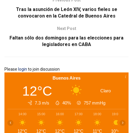
Previous Post
Tras la asunción de León XIV, varios fieles se
convocaron en la Catedral de Buenos Aires
Next Post
Faltan sólo dos domingos para las elecciones para
legisladores en CABA
Please
login
to join discussion
Buenos Aires
12°C
Claro
7.3 m/s
40%
757
mmHg
14:00
15:00
16:00
17:00
18:00
19:00
2
‹
›
12°C
12°C
12°C
12°C
11°C
10°C