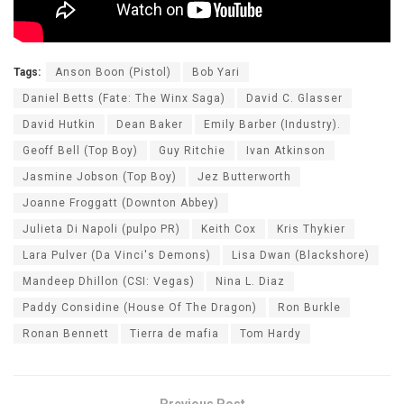
Tags:
Anson Boon (Pistol)
Bob Yari
Daniel Betts (Fate: The Winx Saga)
David C. Glasser
David Hutkin
Dean Baker
Emily Barber (Industry).
Geoff Bell (Top Boy)
Guy Ritchie
Ivan Atkinson
Jasmine Jobson (Top Boy)
Jez Butterworth
Joanne Froggatt (Downton Abbey)
Julieta Di Napoli (pulpo PR)
Keith Cox
Kris Thykier
Lara Pulver (Da Vinci's Demons)
Lisa Dwan (Blackshore)
Mandeep Dhillon (CSI: Vegas)
Nina L. Diaz
Paddy Considine (House Of The Dragon)
Ron Burkle
Ronan Bennett
Tierra de mafia
Tom Hardy