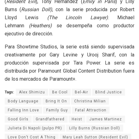
(
Resident Evil
), Tony Hernandez (
Emily in Paris
) y Lilly
Burns (
Russian Doll)
, con la serie producida por Robert
Lloyd Lewis
(The Lincoln Lawyer)
. Michael
Lehmann
(Heathers)
se desempeña como productor
ejecutivo de dirección.
Para Showtime Studios, la serie está siendo supervisada
creativamente por Gary Levine y Urooj Sharif, con la
producción supervisada por Tara Power. La serie es
distribuida por Paramount Global Content Distribution fuera
de los mercados de Paramount+.
Tags:
Alex Shimizu
Be Cool
Bel-Air
Blind Justice
Body Language
Bring It On
Christina Milian
Falling Inn Love
Family Guy
Fatal Attraction
Good Girls
Grandfathered
Heist
James Martinez
Julieta Di Napoli (pulpo PR)
Lilly Burns (Russian Doll)
Love Don’t Cost A Thing
Mary Leah Sutton (Resident Evil)