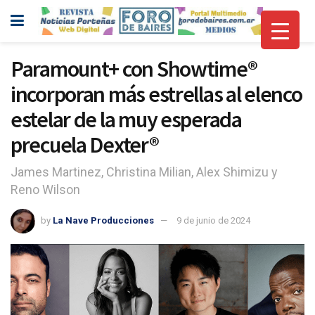
Paramount+ con Showtime®
incorporan más estrellas al elenco
estelar de la muy esperada
precuela Dexter®
James Martinez, Christina Milian, Alex Shimizu y
Reno Wilson
by
La Nave Producciones
9 de junio de 2024