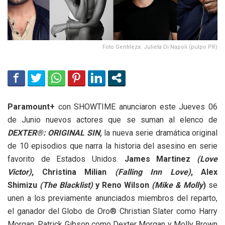
Foto Gentileza: Julieta Di Napoli (pulpo PR)
Paramount+
con SHOWTIME anunciaron este Jueves 06
de Junio nuevos actores que se suman al elenco de
DEXTER®: ORIGINAL SIN,
la nueva serie dramática original
de 10 episodios que narra la historia del asesino en serie
favorito de Estados Unidos.
James Martinez
(Love
Victor)
, Christina Milian
(Falling Inn Love)
, Alex
Shimizu
(The Blacklist)
y Reno Wilson
(Mike & Molly
)
se
unen a los previamente anunciados miembros del reparto,
el ganador del Globo de Oro® Christian Slater como Harry
Morgan, Patrick Gibson como Dexter Morgan y Molly Brown