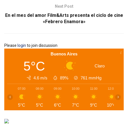
Next Post
En el mes del amor Film&Arts presenta el ciclo de cine
«Febrero Enamora»
Please
login
to join discussion
Buenos Aires
5°C
Claro
4.6 m/s
89%
761
mmHg
07:00
08:00
09:00
10:00
11:00
12:00
1
‹
›
5°C
5°C
6°C
7°C
9°C
10°C
1