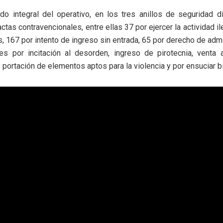
do integral del operativo, en los tres anillos de seguridad d
ctas contravencionales, entre ellas 37 por ejercer la actividad il
, 167 por intento de ingreso sin entrada, 65 por derecho de ad
nes por incitación al desorden, ingreso de pirotecnia, venta 
y portación de elementos aptos para la violencia y por ensuciar b