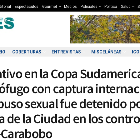
itorial
Espectàculos
Gourmet
Medios
Policiales
Polìtica
Salud
S
RIO
COBERTURAS
ENTREVISTAS
MISCELÁNEAS
IC
tivo en la Copa Sudameric
ófugo con captura internac
buso sexual fue detenido po
1:00
22:00
23:00
00:00
01:00
02:00
03:00
04
a de la Ciudad en los contro
0°C
9°C
9°C
9°C
9°C
8°C
8°C
8
-Carabobo