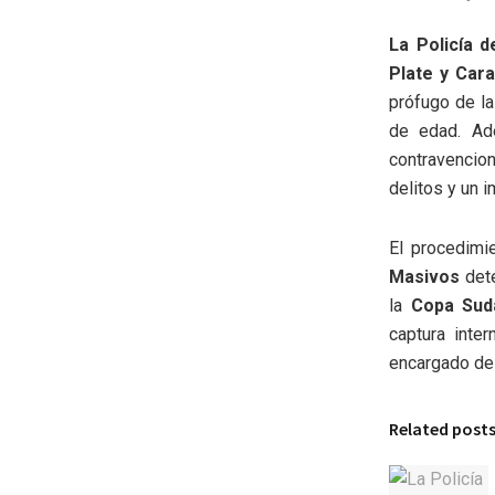
La Policía d
Plate y Car
prófugo de la
de edad. Ade
contravencion
delitos y un 
El procedimi
Masivos
dete
la
Copa Sud
captura inte
encargado de 
Related post