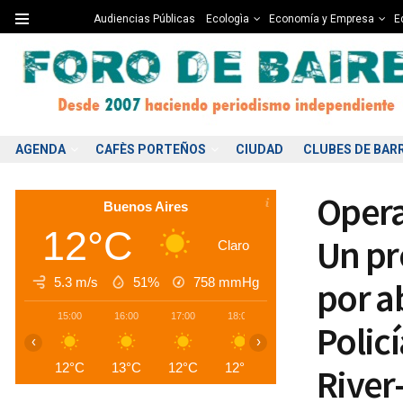
Audiencias Públicas
Ecologìa
Economía y Empresa
Ed
AGENDA
CAFÈS PORTEÑOS
CIUDAD
CLUBES DE BAR
Opera
Buenos Aires
12°C
Un pr
Claro
5.3 m/s
51%
758
mmHg
por a
15:00
16:00
17:00
18:00
19:00
20:00
2
Policí
‹
›
12°C
13°C
12°C
12°C
11°C
10°C
1
River