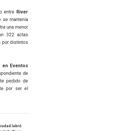
do entre
River
e se mantenía
ntra una menor
ron 322 actas
 por distintos
 en Eventos
espondiente de
nte pedido de
te por ser el
Ciudad labró