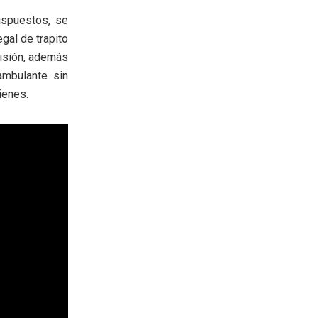
ispuestos, se
egal de trapito
misión, además
ambulante sin
ienes.