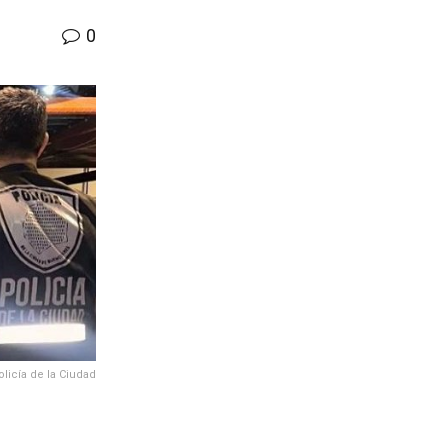
0
olicía de la Ciudad