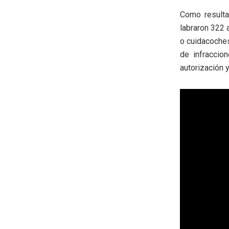
Como resulta
labraron 322 a
o cuidacoches
de infraccio
autorización 