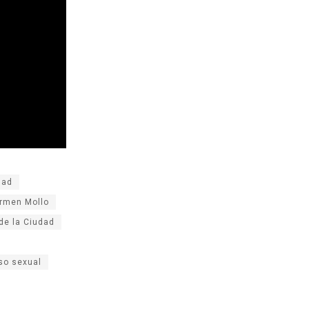
dad
armen Mollo
 de la Ciudad
so sexual