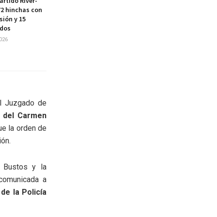
artido River-
72 hinchas con
sión y 15
ados
026
el Juzgado de
 del Carmen
ue la orden de
ión.
r Bustos y la
comunicada a
de la Policía