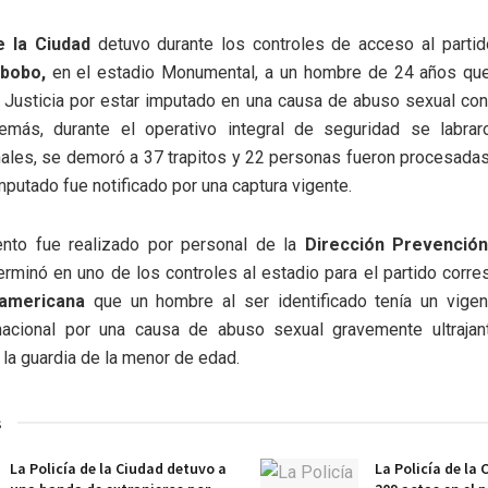
e la Ciudad
detuvo durante los controles de acceso al parti
abobo,
en el estadio Monumental, a un hombre de 24 años qu
 Justicia por estar imputado en una causa de abuso sexual co
más, durante el operativo integral de seguridad se labra
ales, se demoró a 37 trapitos y 22 personas fueron procesadas
imputado fue notificado por una captura vigente.
ento fue realizado por personal de la
Dirección Prevención
rminó en uno de los controles al estadio para el partido corr
americana
que un hombre al ser identificado tenía un vige
rnacional por una causa de abuso sexual gravemente ultrajan
la guardia de la menor de edad.
s
La Policía de la Ciudad detuvo a
La Policía de la 