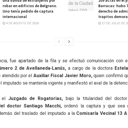
una banda de extranjeros por
209 actas en el p
robar en edificios de Belgrano.
Barracas: hubo 
Uno tenía pedido de captura
derecho de admi
internacional
trapitos demor
4 DE AGOSTO DE 2026
27 DE JULIO DE 2
cia, fue apartado de la fila y se efectuó comunicación con 
úmero 2 de Avellaneda-Lanús,
a cargo de la doctora
Estela
 atendido por el
Auxiliar Fiscal Javier Moro,
quien confirmó q
el imputado se mantenía vigente y manifestó el aval de la detenc
e el
Juzgado de Rogatorias,
bajo la titularidad del docto
del doctor Santiago Macchi,
ordenó la captura y que sea 
emás del traslado del imputado a la
Comisaría Vecinal 13 A 