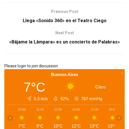
Previous Post
Llega «Sonido 360» en el Teatro Ciego
Next Post
«Bájame la Làmpara» es un concierto de Palabras»
Please
login
to join discussion
Buenos Aires
7°C
Claro
5.3 m/s
62%
767
mmHg
10:00
11:00
12:00
13:00
14:00
15:00
1
‹
›
7°C
9°C
10°C
12°C
13°C
13°C
1