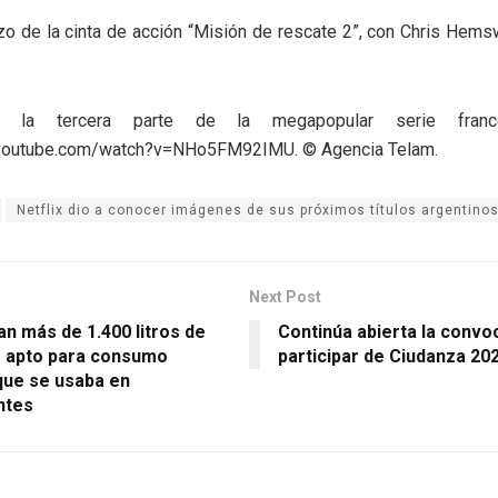
zo de la cinta de acción “Misión de rescate 2”, con Chris Hems
 la tercera parte de la megapopular serie france
.youtube.com/watch?v=NHo5FM92IMU. © Agencia Telam.
Netflix dio a conocer imágenes de sus próximos títulos argentino
Next Post
n más de 1.400 litros de
Continúa abierta la convo
o apto para consumo
participar de Ciudanza 20
ue se usaba en
ntes