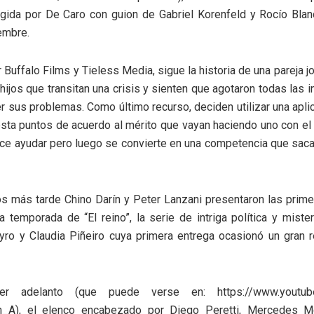
igida por De Caro con guion de Gabriel Korenfeld y Rocío Bla
embre.
 Buffalo Films y Tieless Media, sigue la historia de una pareja jo
 hijos que transitan una crisis y sienten que agotaron todas las i
r sus problemas. Como último recurso, deciden utilizar una apli
sta puntos de acuerdo al mérito que vayan haciendo uno con el o
ece ayudar pero luego se convierte en una competencia que sac
s más tarde Chino Darín y Peter Lanzani presentaron las prim
 temporada de “El reino”, la serie de intriga política y miste
yro y Claudia Piñeiro cuya primera entrega ocasionó un gran r
er adelanto (que puede verse en: https://www.youtube
_A), el elenco encabezado por Diego Peretti, Mercedes Mo