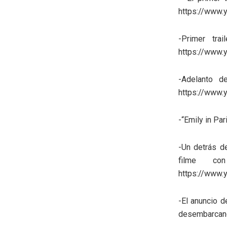
https://www
-Primer trai
https://www.
-Adelanto d
https://www
-“Emily in Pa
-Un detrás d
filme co
https://www.
-El anuncio d
desembarcand