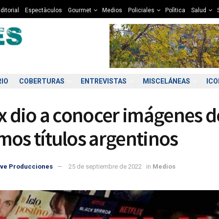
ditorial
Espectàculos
Gourmet
Medios
Policiales
Polìtica
Salud
RIO
COBERTURAS
ENTREVISTAS
MISCELÁNEAS
IC
ix dio a conocer imágenes d
mos títulos argentinos
ve Producciones
25 de septiembre de 2022
in
Medios
5:00
06:00
07:00
08:00
09:00
10:00
11:00
12
6°C
6°C
5°C
5°C
6°C
7°C
8°C
1