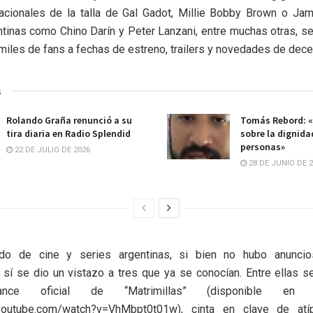
nacionales de la talla de Gal Gadot, Millie Bobby Brown o Ja
tinas como Chino Darín y Peter Lanzani, entre muchas otras, se
miles de fans a fechas de estreno, trailers y novedades de decen
s
Rolando Graña renunció a su
Tomás Rebord: «
tira diaria en Radio Splendid
sobre la dignida
personas»
22 DE JULIO DE 2026
28 DE JUNIO DE 
ado de cine y series argentinas, si bien no hubo anunci
sí se dio un vistazo a tres que ya se conocían. Entre ellas s
ance oficial de “Matrimillas” (disponible en 
.youtube.com/watch?v=VhMbpt0t01w), cinta en clave de atí