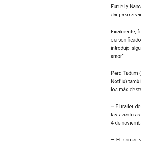
Furriel y Nan
dar paso a va
Finalmente, f
personificado
introdujo alg
amor”.
Pero Tudum (l
Netflix) tamb
los más dest
– El trailer 
las aventuras
4 de noviemb
– El primer 