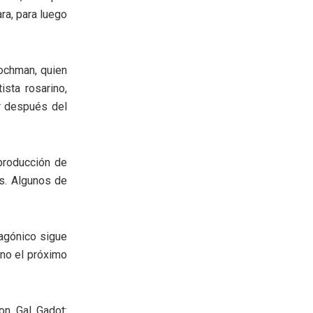
ra, para luego
Hochman, quien
ista rosarino,
or después del
 producción de
os. Algunos de
tagónico sigue
eno el próximo
on Gal Gadot: