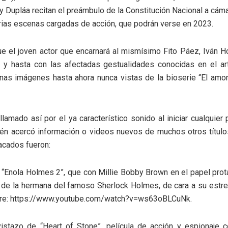
cy Dupláa recitan el preámbulo de la Constitución Nacional a cáma
rias escenas cargadas de acción, que podrán verse en 2023.
ue el joven actor que encarnará al mismísimo Fito Páez, Iván 
 y hasta con las afectadas gestualidades conocidas en el art
unas imágenes hasta ahora nunca vistas de la bioserie “El am
lamado así por el ya característico sonido al iniciar cualquier
ién acercó información o videos nuevos de muchos otros títul
acados fueron:
de “Enola Holmes 2”, que con Millie Bobby Brown en el papel pro
 de la hermana del famoso Sherlock Holmes, de cara a su estr
re: https://www.youtube.com/watch?v=ws63oBLCuNk.
vistazo de “Heart of Stone”, película de acción y espionaje c