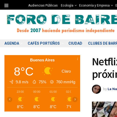
Audiencias Públicas
Ecologìa
Economía y Empresa
E
AGENDA
CAFÈS PORTEÑOS
CIUDAD
CLUBES DE BAR
Netfl
Buenos Aires
8°C
próxi
Claro
9.8 m/s
75%
760
mmHg
by
La Na
23:00
00:00
01:00
02:00
03:00
04:00
0
‹
›
8°C
8°C
8°C
7°C
7°C
7°C