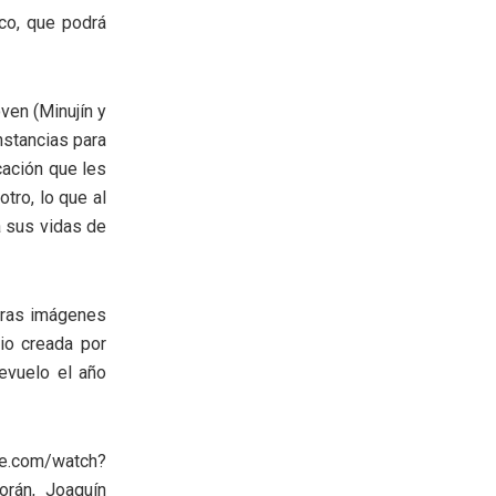
nco, que podrá
ven (Minujín y
nstancias para
cación que les
tro, lo que al
a sus vidas de
eras imágenes
rio creada por
evuelo el año
.com/watch?
rán, Joaquín