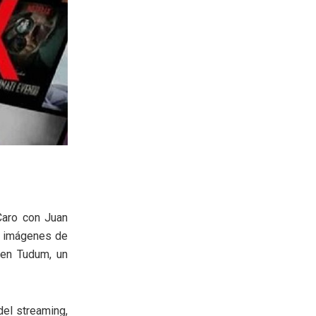
 Caro con Juan
as imágenes de
 en Tudum, un
del streaming,