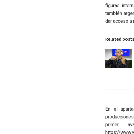
figuras inter
también argen
dar acceso a 
Related post
En el apart
producciones 
primer av
https://www