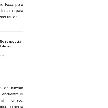
mie Foxx, pero
 turnaron para
as títulos.
No se negocia
d de las
2026
os de nuevas
e encuentra el
el enlace:
pica comedia