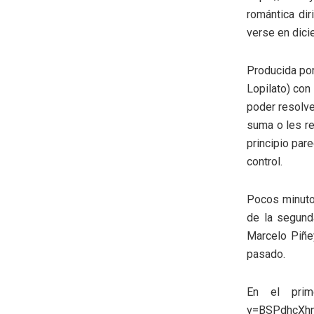
romántica dir
verse en dici
Producida por
Lopilato) con
poder resolve
suma o les re
principio par
control.
Pocos minuto
de la segunda
Marcelo Piñe
pasado.
En el prim
v=BSPdhcXhn