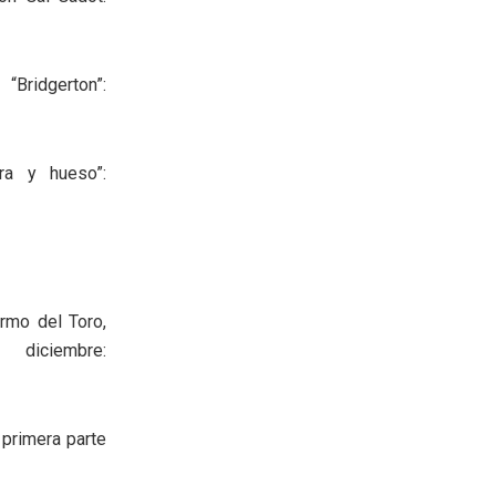
Bridgerton”:
ra y hueso”:
rmo del Toro,
iciembre:
 primera parte