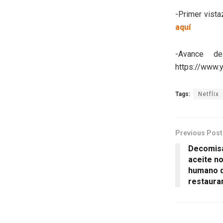
-Primer vista
aquí
-Avance de
https://www
Tags:
Netflix
Previous Post
Decomisa
aceite n
humano q
restaura