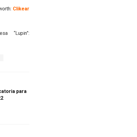
worth:
Clikear
sa “Lupin”:
s
catoria para
22