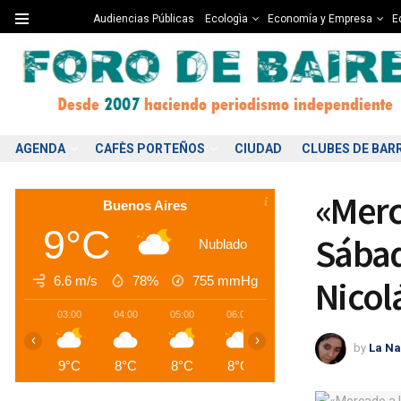
Audiencias Públicas
Ecologìa
Economía y Empresa
Ed
AGENDA
CAFÈS PORTEÑOS
CIUDAD
CLUBES DE BAR
«Merc
Buenos Aires
9°C
Sábad
Nublado
6.6 m/s
78%
755
mmHg
Nicol
03:00
04:00
05:00
06:00
07:00
08:00
0
‹
›
by
La Na
9°C
8°C
8°C
8°C
8°C
8°C