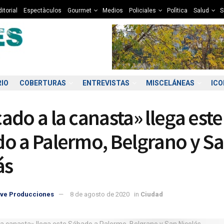
itorial
Espectàculos
Gourmet
Medios
Policiales
Polìtica
Salud
S
RIO
COBERTURAS
ENTREVISTAS
MISCELÁNEAS
IC
ado a la canasta» llega este
o a Palermo, Belgrano y S
ás
9:00
10:00
11:00
12:00
13:00
14:00
15:00
16
ve Producciones
8 de agosto de 2020
in
Ciudad
8°C
10°C
11°C
11°C
12°C
12°C
12°C
1