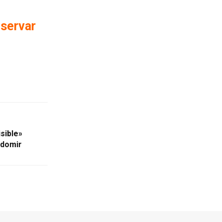
eservar
sible»
ndomir