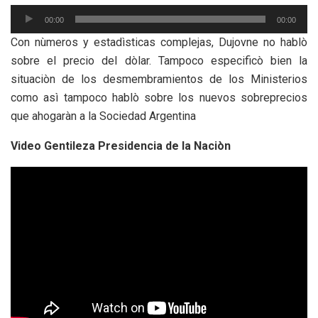
Reproductor
00:00
00:00
de
Con nùmeros y estadìsticas complejas, Dujovne no hablò
audio
sobre el precio del dòlar. Tampoco especificò bien la
situaciòn de los desmembramientos de los Ministerios
como asì tampoco hablò sobre los nuevos sobreprecios
que ahogaràn a la Sociedad Argentina
Video Gentileza Presidencia de la Naciòn