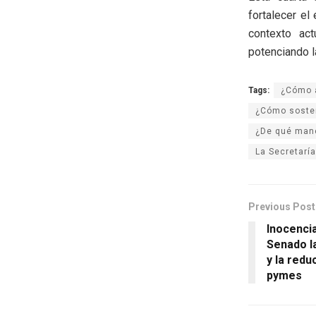
fortalecer el
contexto act
potenciando l
Tags:
¿Cómo a
¿Cómo soste
¿De qué mane
La Secretarí
Previous Post
Inocencia
Senado l
y la redu
pymes