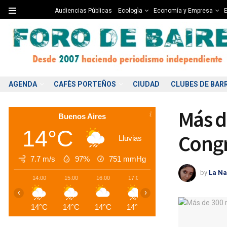
Audiencias Públicas
Ecologìa
Economía y Empresa
E
AGENDA
CAFÈS PORTEÑOS
CIUDAD
CLUBES DE BAR
Más d
Buenos Aires
14°C
Congr
Lluvias
7.7 m/s
97%
751
mmHg
by
La Na
14:00
15:00
16:00
17:00
18:00
19:00
2
‹
›
14°C
14°C
14°C
14°C
11°C
10°C
1