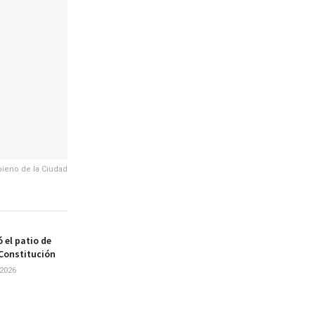
bieno de la Ciudad
 el patio de
 Constitución
2026