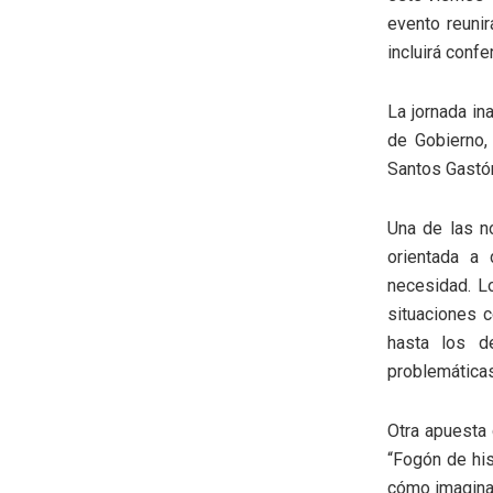
evento reunir
incluirá confe
La jornada in
de Gobierno,
Santos Gastón
Una de las n
orientada a 
necesidad. Lo
situaciones 
hasta los de
problemáticas
Otra apuesta 
“Fogón de his
cómo imaginan