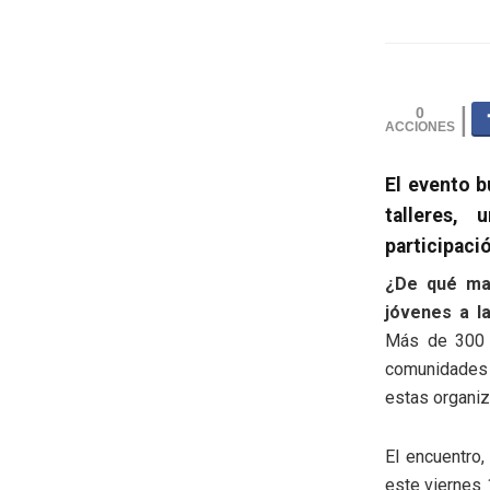
0
El evento b
talleres,
participació
¿De qué man
jóvenes a l
Más de 300 d
comunidades m
estas organiz
El encuentro
este viernes 