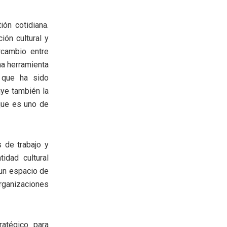
ón cotidiana.
ión cultural y
rcambio entre
na herramienta
d que ha sido
uye también la
 que es uno de
 de trabajo y
idad cultural
 un espacio de
organizaciones
ratégico para