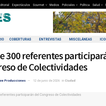
ditorial
Espectàculos
Gourmet
Medios
Policiales
Polìtica
Salud
RIO
COBERTURAS
ENTREVISTAS
MISCELÁNEAS
IC
e 300 referentes participar
eso de Colectividades
ve Producciones
12 de junio de 2026
in
Ciudad
0:00
21:00
22:00
23:00
00:00
01:00
02:00
03
0°C
9°C
9°C
8°C
8°C
8°C
7°C
7