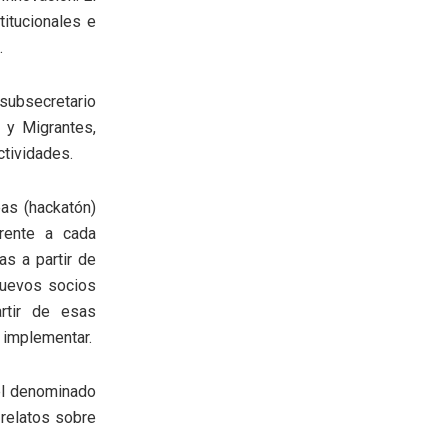
titucionales e
.
 subsecretario
 y Migrantes,
ctividades.
as (hackatón)
frente a cada
as a partir de
nuevos socios
rtir de esas
a implementar.
 el denominado
 relatos sobre