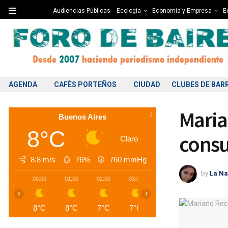
Audiencias Públicas
Ecologìa
Economía y Empresa
Ed
AGENDA
CAFÈS PORTEÑOS
CIUDAD
CLUBES DE BAR
Maria
Buenos Aires
8°C
consu
Claro
8.8 m/s
76%
760
mmHg
by
La Na
00:00
01:00
02:00
03:00
04:00
05:00
0
‹
›
8°C
8°C
7°C
7°C
7°C
6°C