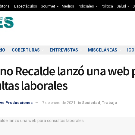
itorial
Espectàculos
Gourmet
Medios
Policiales
Polìtica
Salud
S
RIO
COBERTURAS
ENTREVISTAS
MISCELÁNEAS
IC
no Recalde lanzó una web 
ltas laborales
ve Producciones
7 de enero de 2021
in
Sociedad
,
Trabajo
6:00
07:00
08:00
09:00
10:00
11:00
12:00
13
6°C
5°C
5°C
6°C
7°C
8°C
10°C
1