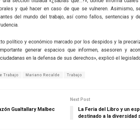
y una sección titulada «¿sabías que…?», donde informa cuáles
orales y qué hacer en caso de que se vulneren. Asimismo, s
vantes del mundo del trabajo, así como fallos, sentencias y 
rudencia.
to político y económico marcado por los despidos y la precariz
importante generar espacios que informen, asesoren y aco
ciudadanas en la defensa de sus derechos», explicó el legislado
e Trabajo
Mariano Recalde
Trabajo
Next Post
azón Gualtallary Malbec
La Feria del Libro y un es
destinado a la diversidad 