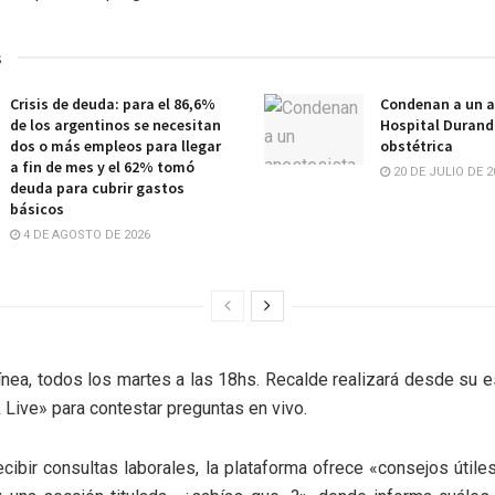
s
Crisis de deuda: para el 86,6%
Condenan a un a
de los argentinos se necesitan
Hospital Durand 
dos o más empleos para llegar
obstétrica
a fin de mes y el 62% tomó
20 DE JULIO DE 2
deuda para cubrir gastos
básicos
4 DE AGOSTO DE 2026
ínea, todos los martes a las 18hs. Recalde realizará desde su es
Live» para contestar preguntas en vivo.
ibir consultas laborales, la plataforma ofrece «consejos útile