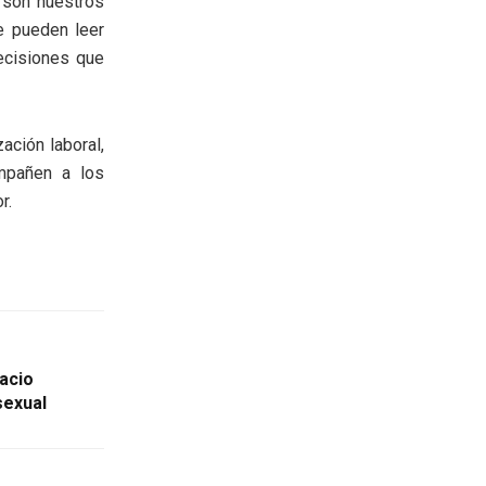
 son nuestros
e pueden leer
decisiones que
ación laboral,
mpañen a los
r.
pacio
sexual