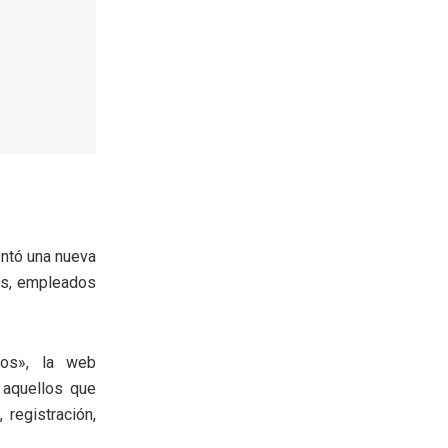
entó una nueva
res, empleados
los», la web
 aquellos que
 registración,