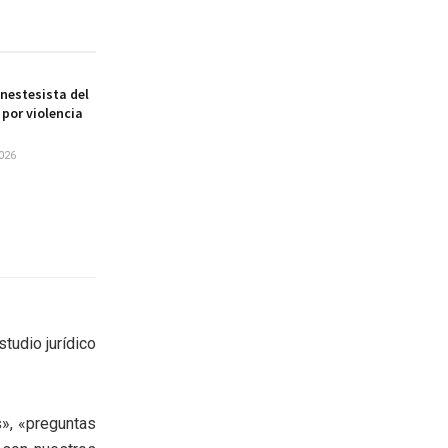
nestesista del
por violencia
026
tudio jurídico
s», «preguntas