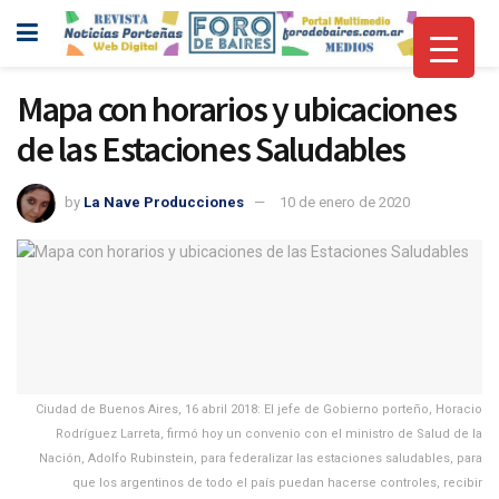
Mapa con horarios y ubicaciones
de las Estaciones Saludables
by
La Nave Producciones
10 de enero de 2020
Ciudad de Buenos Aires, 16 abril 2018: El jefe de Gobierno porteño, Horacio
Rodríguez Larreta, firmó hoy un convenio con el ministro de Salud de la
Nación, Adolfo Rubinstein, para federalizar las estaciones saludables, para
que los argentinos de todo el país puedan hacerse controles, recibir