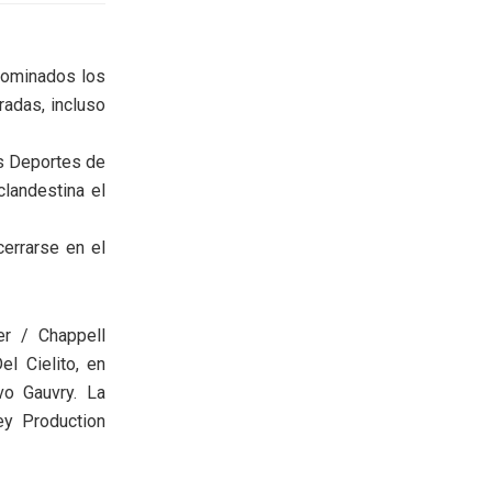
enominados los
adas, incluso
os Deportes de
clandestina el
errarse en el
er / Chappell
l Cielito, en
vo Gauvry. La
ey Production