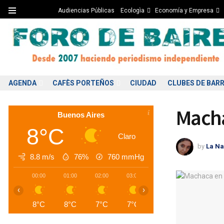
Audiencias Públicas
Ecologìa
Economía y Empresa
AGENDA
CAFÈS PORTEÑOS
CIUDAD
CLUBES DE BARR
Macha
Buenos Aires
8°C
Claro
by
La Na
8.8 m/s
76%
760
mmHg
00:00
01:00
02:00
03:00
04:00
05:00
0
‹
›
8°C
8°C
7°C
7°C
7°C
6°C