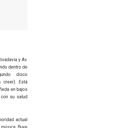
ivadavia y Av.
ndo dentro de
gundo disco
 creer). Está
añeda en bajos
 con su salud
oridad actual
 música fluye