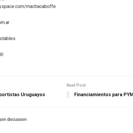
myspace.com/machacaboffe
om.ar
Notables
li
Next Post
portistas Uruguayos
Financiamientos para PY
join discussion