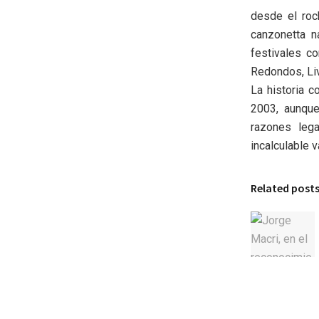
desde el roc
canzonetta n
festivales c
Redondos, Livi
La historia c
2003, aunque
razones leg
incalculable 
Related post