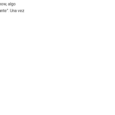
how, algo
ante”. Una vez