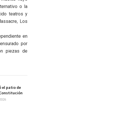
ernativo o la
ido teatros y
Massacre, Los
dependiente en
censurado por
on piezas de
 el patio de
 Constitución
2026