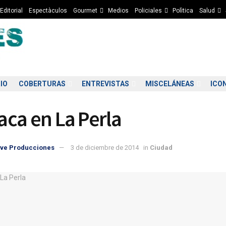
Editorial
Espectàculos
Gourmet
Medios
Policiales
Polìtica
Salud
IO
COBERTURAS
ENTREVISTAS
MISCELÁNEAS
ICO
ca en La Perla
ve Producciones
3 de diciembre de 2014
in
Ciudad
6:00
07:00
08:00
09:00
10:00
11:00
12:00
13
6°C
5°C
5°C
6°C
7°C
8°C
10°C
1