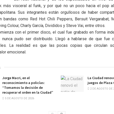
k más visceral al funk, y por qué no un poco hacia el pop alt
apolitana. Sus integrantes están orgullosos de haber compart
on bandas como Red Hot Chili Peppers, Bersuit Vergarabat, 
ng Colour, Charly García, Divididos y Steve Vai, entre otros.
omienza con el primer disco, el cual fue grabado en forma in
 nunca pudo ser distribuido. Llegó a hablarse de que fue 
ales. La realidad es que las pocas copias que circulan s
valor emocional.
s
Jorge Macri, en el
La Ciudad renovó
reconocimiento a policías:
juegos de Plaza
“Tomamos la decisión de
2 DE AGOSTO DE 
recuperar el orden en la Ciudad”
5 DE AGOSTO DE 2026