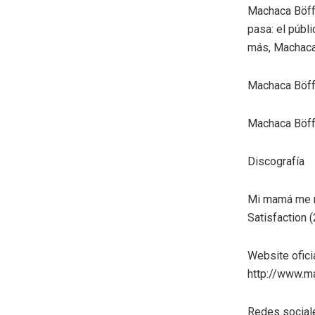
Machaca Böffe
pasa: el públ
más, Machaca 
Machaca Böf
Machaca Böf
Discografía
Mi mamá me 
Satisfaction 
Website oficia
http://www.m
Redes social