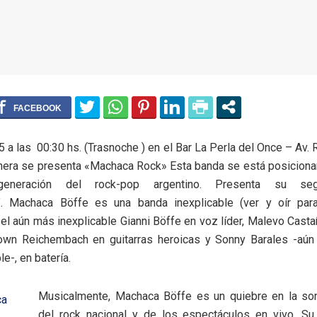
5 a las 00:30 hs. (Trasnoche ) en el Bar La Perla del Once – Av. R
anera se presenta «Machaca Rock» Esta banda se está posiciona
eneración del rock-pop argentino. Presenta su se
n”. Machaca Böffe es una banda inexplicable (ver y oír para
 el aún más inexplicable Gianni Böffe en voz líder, Malevo Cast
own Reichembach en guitarras heroicas y Sonny Barales -aún
e-, en batería.
Musicalmente, Machaca Böffe es un quiebre en la son
del rock nacional y de los espectáculos en vivo. Su