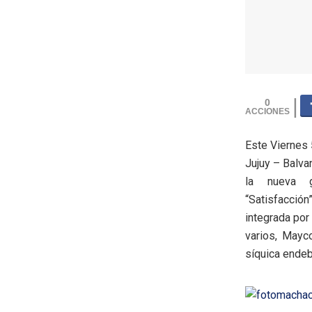
0
Este Viernes 
Jujuy – Balv
la nueva g
“Satisfacció
integrada por
varios, Mayc
síquica endebl