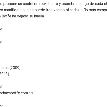
 propone un cóctel de rock, teatro y asombro. Luego de cada s
ico manifiesta que no puede irse «como si nada» o “lo más camp
Böffe ha dejado su huella.
fe
fe
mima (2009)
(2013)
l:
achacaboffe.com.ar/
es: