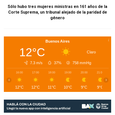
Sólo hubo tres mujeres ministras en 161 años de la
Corte Suprema, un tribunal alejado de la paridad de
género
Buenos Aires
12°C
Claro
7.3 m/s
37%
758
mmHg
16:00
17:00
18:00
19:00
20:00
21:00
2
‹
›
12°C
12°C
11°C
10°C
9°C
9°C