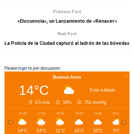
Previous Post
«Elocuencia», un Lanzamiento de «Renacer»
Next Post
La Policía de la Ciudad capturó al ladrón de las bóvedas
Please
login
to join discussion
Buenos Aires
14°C
Está nublado
6.5 m/s
93%
751
mmHg
16:00
17:00
18:00
19:00
20:00
21:00
2
‹
›
14°C
14°C
11°C
10°C
10°C
9°C