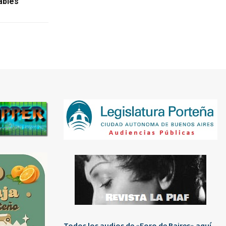
ables
Todos los audios de «Foro de Baires» aquí