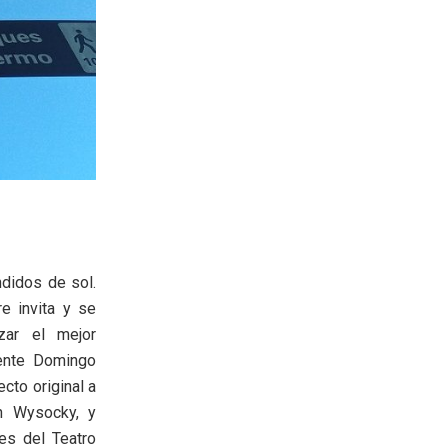
ndidos de sol.
re invita y se
zar el mejor
dente Domingo
cto original a
n Wysocky, y
es del Teatro