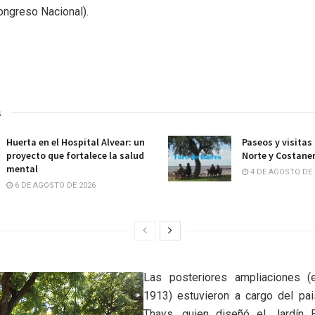
ongreso Nacional).
s
Huerta en el Hospital Alvear: un
Paseos y visitas
proyecto que fortalece la salud
Norte y Costane
mental
4 DE AGOSTO DE 
6 DE AGOSTO DE 2026
Las posteriores ampliaciones (
1913) estuvieron a cargo del pais
Thays, quien diseñó el Jardín 