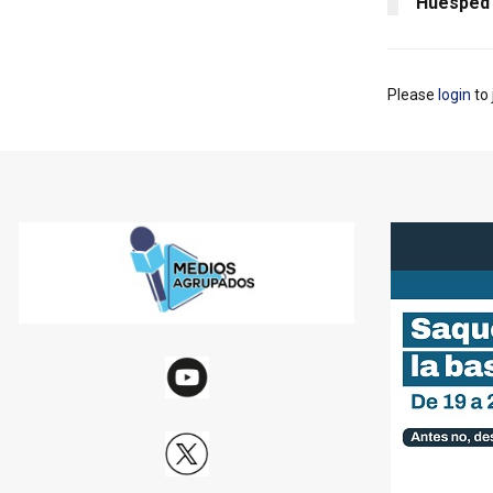
Huèsped
Please
login
to 