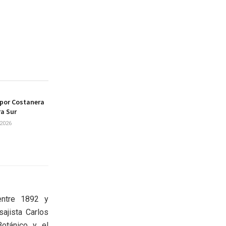
 por Costanera
ra Sur
2026
entre 1892 y
ajista Carlos
Botánico y el