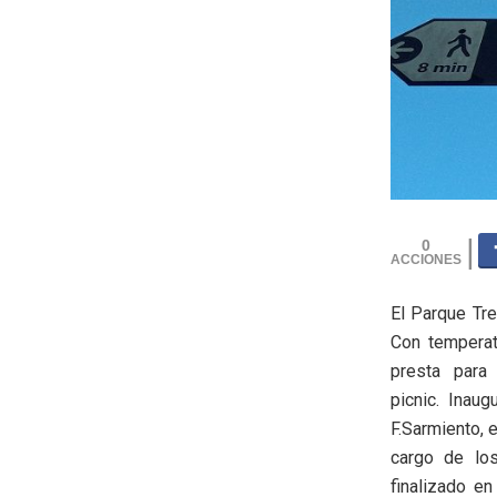
0
El Parque Tre
Con temperatu
presta para
picnic. Inau
F.Sarmiento, 
cargo de los
finalizado e