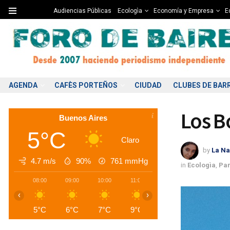
Audiencias Públicas
Ecologìa
Economía y Empresa
Ed
AGENDA
CAFÈS PORTEÑOS
CIUDAD
CLUBES DE BAR
Los B
Buenos Aires
5°C
Claro
by
La Na
4.7 m/s
90%
761
mmHg
in
Ecologìa
,
Par
08:00
09:00
10:00
11:00
12:00
13:00
1
‹
›
5°C
6°C
7°C
9°C
10°C
11°C
1