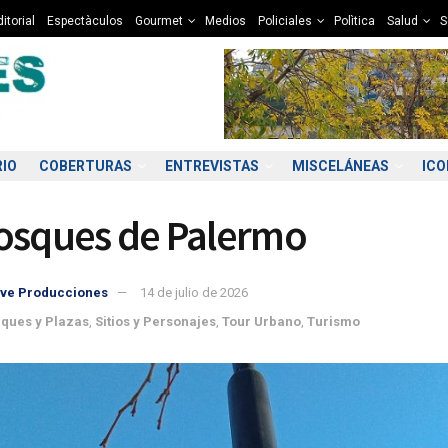
itorial
Espectàculos
Gourmet
Medios
Policiales
Polìtica
Salud
S
RIO
COBERTURAS
ENTREVISTAS
MISCELÁNEAS
IC
osques de Palermo
ve Producciones
14 de julio de 2026
ques y Plazas
,
Sitios y Personajes
,
Tour Urbano
,
Turismo
4:00
15:00
16:00
17:00
18:00
19:00
20:00
21
2°C
12°C
12°C
12°C
12°C
11°C
10°C
1