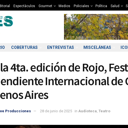
itorial
Espectàculos
Gourmet
Medios
Policiales
Polìtica
Salud
S
RIO
COBERTURAS
ENTREVISTAS
MISCELÁNEAS
IC
la 4ta. edición de Rojo, Fest
endiente Internacional de
enos Aires
9:00
10:00
11:00
12:00
13:00
14:00
15:00
16
ve Producciones
28 de junio de 2025
in
Audioteca
,
Teatro
8°C
10°C
11°C
11°C
12°C
12°C
12°C
1