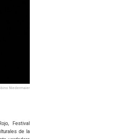
robino Niedermaier
jo, Festival
turales de la