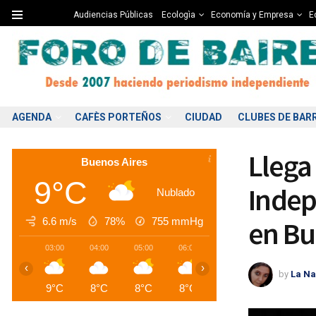
Audiencias Públicas
Ecologìa
Economía y Empresa
Ed
AGENDA
CAFÈS PORTEÑOS
CIUDAD
CLUBES DE BAR
Llega 
Buenos Aires
9°C
Indep
Nublado
6.6 m/s
78%
755
mmHg
en Bu
03:00
04:00
05:00
06:00
07:00
08:00
0
‹
›
by
La Na
9°C
8°C
8°C
8°C
8°C
8°C