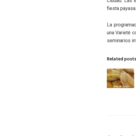
Ciudad. Las 
fiesta payasa
La programac
una Varieté c
seminarios int
Related post