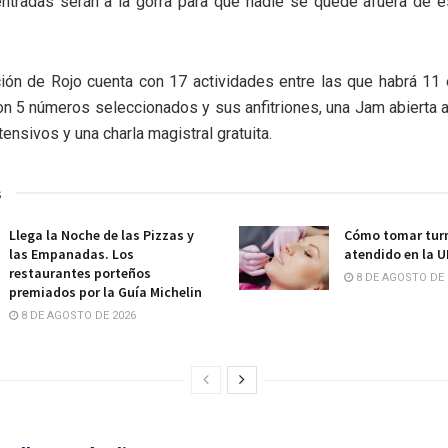
entradas serán a la gorra para que nadie se quede afuera de e
.
ión de Rojo cuenta con 17 actividades entre las que habrá 11 
on 5 números seleccionados y sus anfitriones, una Jam abierta al
ensivos y una charla magistral gratuita.
s
Llega la Noche de las Pizzas y
Cómo tomar turn
las Empanadas. Los
atendido en la 
restaurantes porteños
8 DE AGOSTO DE 
premiados por la Guía Michelin
8 DE AGOSTO DE 2026