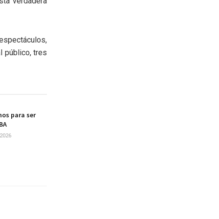
sta verdadera
espectáculos,
 público, tres
os para ser
UBA
2026