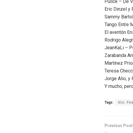
Pulice – De 
Eric Dinzel y
Sammy Bartol
Tango Entre 
El aventón E
Rodrigo Aleg
JeanKaLi – P
Zarabanda Arr
Martínez Prio
Teresa Checch
Jorge Alio, y 
Y mucho, per
Tags:
6to. Fe
Previous Post