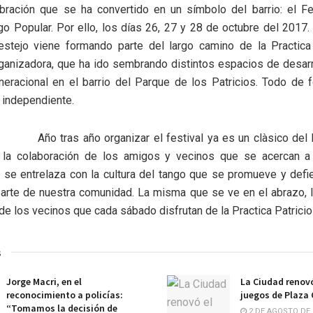
ebración que se ha convertido en un símbolo del barrio: el Fe
go Popular. Por ello, los días 26, 27 y 28 de octubre del 2017
estejo viene formando parte del largo camino de la Practica 
ganizadora, que ha ido sembrando distintos espacios de desarro
eracional en el barrio del Parque de los Patricios. Todo de f
 independiente.
Año tras año organizar el festival ya es un clàsico del b
n la colaboración de los amigos y vecinos que se acercan a p
 se entrelaza con la cultura del tango que se promueve y def
arte de nuestra comunidad. La misma que se ve en el abrazo, 
de los vecinos que cada sábado disfrutan de la Practica Patricio
s
Jorge Macri, en el
La Ciudad renovó
reconocimiento a policías:
juegos de Plaza
“Tomamos la decisión de
2 DE AGOSTO DE 