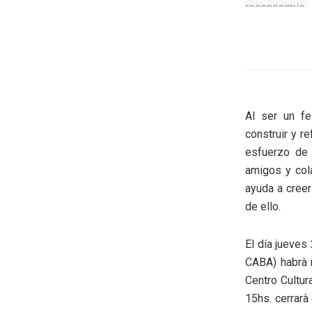
Al ser un fe
construir y r
esfuerzo de 
amigos y col
ayuda a creer
de ello.
El día jueves
CABA) habrà m
Centro Cultur
15hs. cerrarà