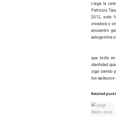
Llega la cel
Patricios Tan
2012, este f
creadora y or
encuentro gen
autogestiva e
que brilla e
identidad que
siga siendo p
los aplausos 
Related post