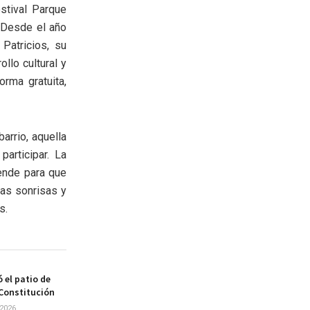
stival Parque
. Desde el año
Patricios, su
llo cultural y
orma gratuita,
arrio, aquella
articipar. La
iende para que
las sonrisas y
s.
 el patio de
 Constitución
2026