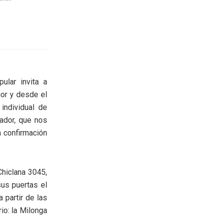
ular invita a
mor y desde el
individual de
ador, que nos
a confirmación
Chiclana 3045,
sus puertas el
 partir de las
io: la Milonga