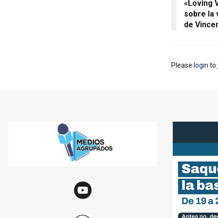
«Loving V
sobre la 
de Vince
Please
login
to 