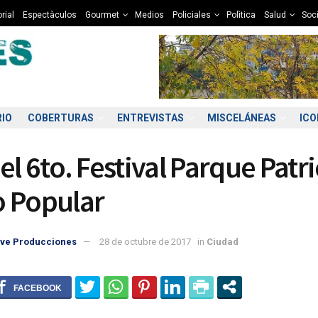
rial
Espectàculos
Gourmet
Medios
Policiales
Polìtica
Salud
Soc
RIO
COBERTURAS
ENTREVISTAS
MISCELÁNEAS
IC
el 6to. Festival Parque Patr
 Popular
ve Producciones
28 de octubre de 2017
in
Ciudad
5:00
06:00
07:00
08:00
09:00
10:00
11:00
12
2°C
12°C
12°C
12°C
12°C
13°C
13°C
1