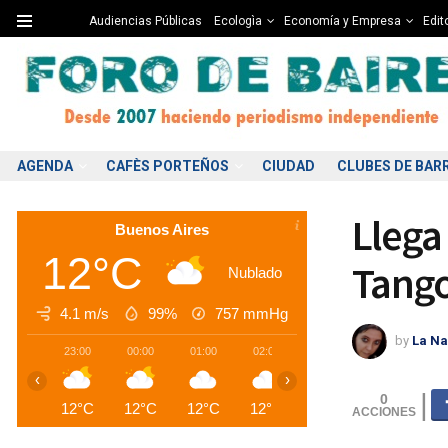
Audiencias Públicas
Ecologìa
Economía y Empresa
Edito
AGENDA
CAFÈS PORTEÑOS
CIUDAD
CLUBES DE BAR
Llega 
Buenos Aires
12°C
Tango
Nublado
4.1 m/s
99%
757
mmHg
by
La Na
23:00
00:00
01:00
02:00
03:00
04:00
0
‹
›
0
12°C
12°C
12°C
12°C
12°C
12°C
1