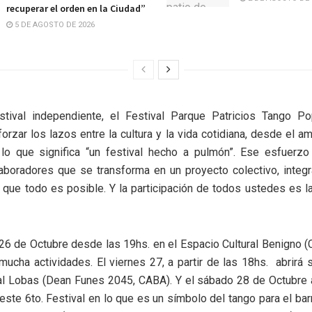
recuperar el orden en la Ciudad”
5 DE AGOSTO DE 2026
stival independiente, el Festival Parque Patricios Tango Pop
eforzar los lazos entre la cultura y la vida cotidiana, desde el a
lo que significa “un festival hecho a pulmón”. Ese esfuerzo 
aboradores que se transforma en un proyecto colectivo, integr
 que todo es posible. Y la participación de todos ustedes es l
 26 de Octubre desde las 19hs. en el Espacio Cultural Benigno (
ucha actividades. El viernes 27, a partir de las 18hs. abrirá 
al Lobas (Dean Funes 2045, CABA). Y el sábado 28 de Octubre a
 este 6to. Festival en lo que es un símbolo del tango para el barr