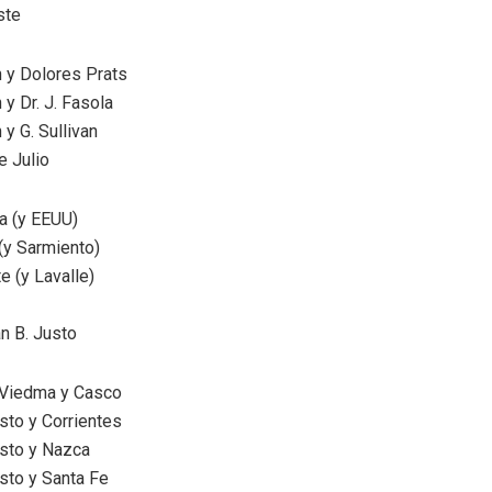
ste
n y Dolores Prats
 y Dr. J. Fasola
 y G. Sullivan
e Julio
a (y EEUU)
(y Sarmiento)
e (y Lavalle)
n B. Justo
 Viedma y Casco
usto y Corrientes
usto y Nazca
usto y Santa Fe