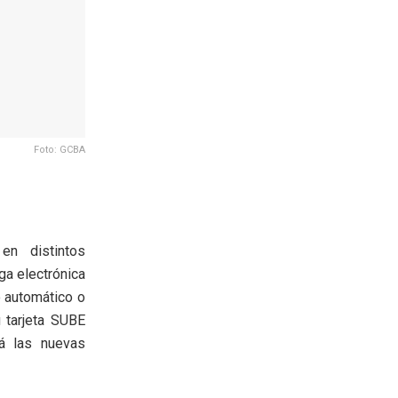
Foto: GCBA
en distintos
rga electrónica
o automático o
 tarjeta SUBE
rá las nuevas