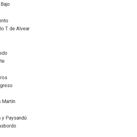
 Bajo
ento
o T. de Alvear
oedo
te
eros
ngreso
 Martín
n y Paysandú
rasbordo