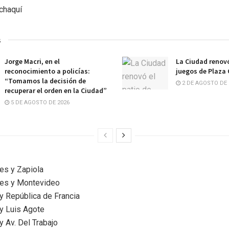
chaquí
s
Jorge Macri, en el
La Ciudad renovó
reconocimiento a policías:
juegos de Plaza
“Tomamos la decisión de
2 DE AGOSTO DE 
recuperar el orden en la Ciudad”
5 DE AGOSTO DE 2026
es y Zapiola
mes y Montevideo
 y República de Francia
 y Luis Agote
y Av. Del Trabajo