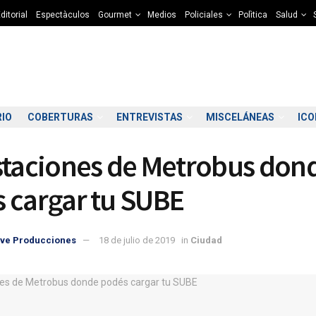
ditorial
Espectàculos
Gourmet
Medios
Policiales
Polìtica
Salud
RIO
COBERTURAS
ENTREVISTAS
MISCELÁNEAS
IC
staciones de Metrobus don
 cargar tu SUBE
ve Producciones
18 de julio de 2019
in
Ciudad
2:00
03:00
04:00
05:00
06:00
07:00
08:00
09
7°C
7°C
7°C
6°C
6°C
5°C
5°C
6