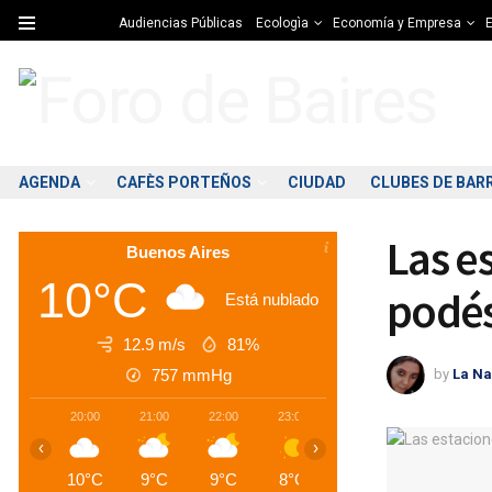
Audiencias Públicas
Ecologìa
Economía y Empresa
E
AGENDA
CAFÈS PORTEÑOS
CIUDAD
CLUBES DE BAR
Las e
Buenos Aires
10°C
podés
Está nublado
12.9 m/s
81%
by
La Na
757
mmHg
20:00
21:00
22:00
23:00
00:00
01:00
0
‹
›
10°C
9°C
9°C
8°C
8°C
8°C