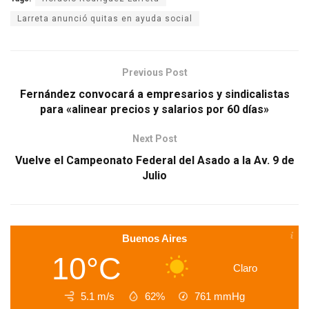
Larreta anunció quitas en ayuda social
Previous Post
Fernández convocará a empresarios y sindicalistas
para «alinear precios y salarios por 60 días»
Next Post
Vuelve el Campeonato Federal del Asado a la Av. 9 de
Julio
Buenos Aires
10°C
Claro
5.1 m/s
62%
761
mmHg