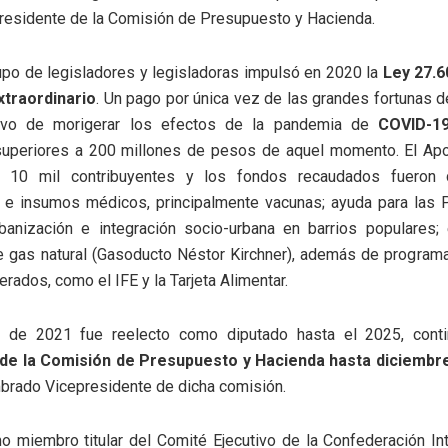
residente de la Comisión de Presupuesto y Hacienda.
upo de legisladores y legisladoras impulsó en 2020 la
Ley 27.6
xtraordinario
. Un pago por única vez de las grandes fortunas de
tivo de morigerar los efectos de la pandemia de
COVID-19
superiores a 200 millones de pesos de aquel momento. El Apo
e 10 mil contribuyentes y los fondos recaudados fueron 
 e insumos médicos, principalmente vacunas; ayuda para las
rbanización e integración socio-urbana en barrios populares; 
e gas natural (Gasoducto Néstor Kirchner), además de program
rados, como el IFE y la Tarjeta Alimentar.
 de 2021 fue reelecto como diputado hasta el 2025, conti
de la Comisión de Presupuesto y Hacienda hasta diciembre
brado Vicepresidente de dicha comisión.
o miembro titular del Comité Ejecutivo de la Confederación In