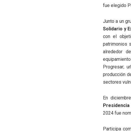
fue elegido P
Junto a un gr
Solidario y E
con el obje
patrimonios 
alrededor d
equipamiento
Progresar; u
producción d
sectores vulne
En diciembre
Presidencia 
2024 fue nom
Participa com