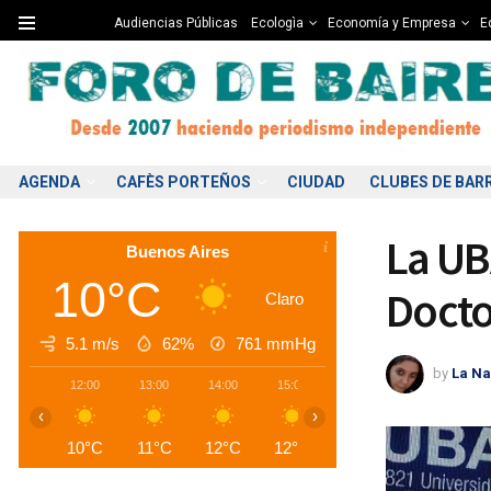
Audiencias Públicas
Ecologìa
Economía y Empresa
Ed
AGENDA
CAFÈS PORTEÑOS
CIUDAD
CLUBES DE BAR
La UB
Buenos Aires
10°C
Docto
Claro
5.1 m/s
62%
761
mmHg
by
La Na
12:00
13:00
14:00
15:00
16:00
17:00
1
‹
›
10°C
11°C
12°C
12°C
13°C
12°C
1