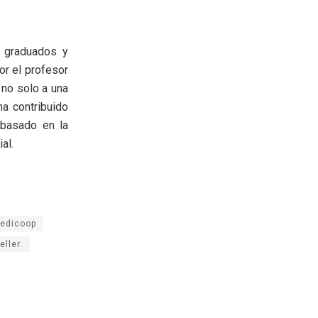
e graduados y
r el profesor
no solo a una
ha contribuido
 basado en la
al.
edicoop
ller.