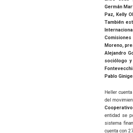
Germán Martí
Paz, Kelly O
También est
Internacion
Comisiones 
Moreno, pre
Alejandro G
sociólogo y
Fontevecchia
Pablo Ginige
Heller cuenta
del movimien
Cooperativo
entidad se p
sistema fina
cuenta con 27