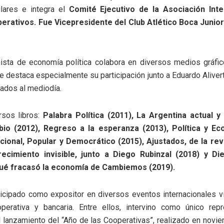
lares e integra el
Comité Ejecutivo de la Asociación Inte
erativos.
Fue Vicepresidente del Club Atlético Boca Junio
sta de economía política colabora en diversos medios gráfico
Se destaca especialmente su participación junto a Eduardo Aliver
ados al mediodía.
rsos libros:
Palabra Política (2011), La Argentina actual y
bio (2012), Regreso a la esperanza (2013), Política y Ec
ional, Popular y Democrático (2015), Ajustados, de la rev
crecimiento invisible, junto a Diego Rubinzal (2018) y D
qué fracasó la economía de Cambiemos (2019).
ticipado como expositor en diversos eventos internacionales v
operativa y bancaria. Entre ellos, intervino como único rep
 lanzamiento del “Año de las Cooperativas”, realizado en nov