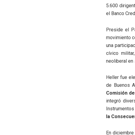
5.600 dirigen
el Banco Cred
Preside el Pa
movimiento c
una participa
cívico milit
neoliberal en
Heller fue el
de Buenos Ai
Comisión de
integró dive
Instrumento
la Consecuen
En diciembre