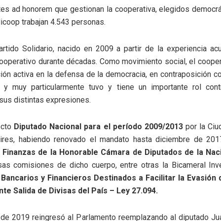
tes ad honorem que gestionan la cooperativa, elegidos democr
icoop trabajan 4.543 personas.
rtido Solidario, nacido en 2009 a partir de la experiencia a
ooperativo durante décadas. Como movimiento social, el cooper
ción activa en la defensa de la democracia, en contraposición co
ar, y muy particularmente tuvo y tiene un importante rol con
 sus distintas expresiones.
ecto
Diputado Nacional para el período 2009/2013
por la Ci
res, habiendo renovado el mandato hasta diciembre de 2017
 Finanzas de la Honorable Cámara de Diputados de la Nac
rsas comisiones de dicho cuerpo, entre otras la Bicameral Inv
s
Bancarios y Financieros Destinados a Facilitar la Evasión 
te Salida de Divisas del País – Ley 27.094.
 de 2019 reingresó al Parlamento reemplazando al diputado Ju