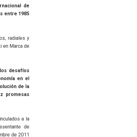
rnacional de
rs entre 1985
s, radiales y
ti en Marca de
 los desafíos
onomía en el
olución de la
iez promesas
inculados a la
resentante de
iembre de 2011