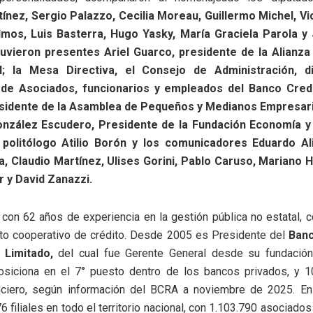
nez, Sergio Palazzo, Cecilia Moreau, Guillermo Michel, Vi
lmos, Luis Basterra, Hugo Yasky, María Graciela Parola y
uvieron presentes Ariel Guarco, presidente de la Alianza
al; la Mesa Directiva, el Consejo de Administración, d
de Asociados, funcionarios y empleados del Banco Credi
sidente de la Asamblea de Pequeños y Medianos Empresar
onzález Escudero, Presidente de la Fundación Economía y 
 politólogo Atilio Borón y los comunicadores Eduardo Ali
, Claudio Martínez, Ulises Gorini, Pablo Caruso, Mariano H
r y David Zanazzi.
 con 62 años de experiencia en la gestión pública no estatal, 
to cooperativo de crédito. Desde 2005 es Presidente del
Banc
 Limitado,
del cual fue Gerente General desde su fundació
osiciona en el 7° puesto dentro de los bancos privados, y 1
nciero, según información del BCRA a noviembre de 2025. En 
6 filiales en todo el territorio nacional, con 1.103.790 asociado