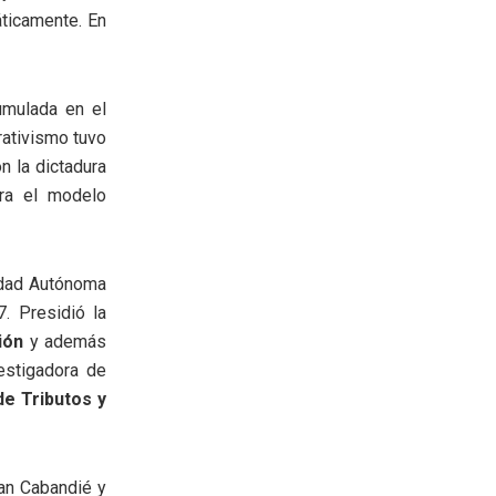
áticamente. En
cumulada en el
ativismo tuvo
n la dictadura
tra el modelo
udad Autónoma
. Presidió la
ión
y además
estigadora de
de Tributos y
an Cabandié y