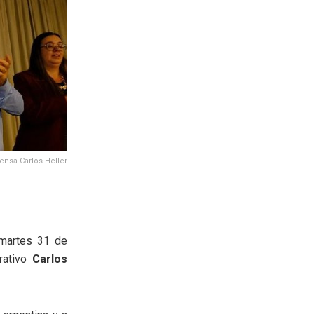
rensa Carlos Heller
martes 31 de
rativo
Carlos