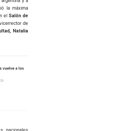
 argentina y a
bió la máxima
n el
Salón de
 vicerrector de
ultad, Natalia
s vuelve a los
026
s nacionales