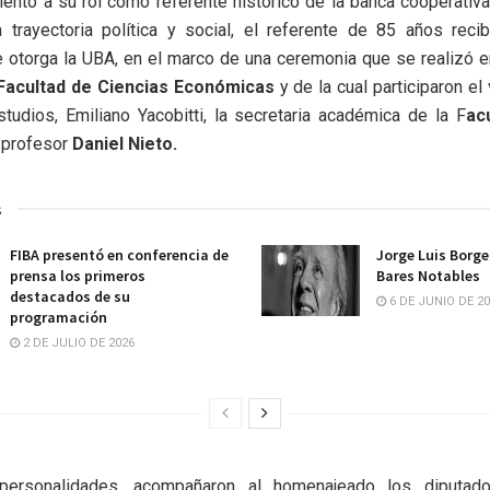
ento a su rol como referente histórico de la banca cooperativa
 trayectoria política y social, el referente de 85 años reci
e otorga la UBA, en el marco de una ceremonia que se realizó e
 Facultad de Ciencias Económicas
y de la cual participaron el
tudios, Emiliano Yacobitti, la secretaria académica de la F
ac
 profesor
Daniel Nieto.
s
FIBA presentó en conferencia de
Jorge Luis Borge
prensa los primeros
Bares Notables
destacados de su
6 DE JUNIO DE 2
programación
2 DE JULIO DE 2026
 personalidades, acompañaron al homenajeado los diputado