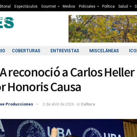
itorial
Espectàculos
Gourmet
Medios
Policiales
Polìtica
Salud
S
RIO
COBERTURAS
ENTREVISTAS
MISCELÁNEAS
IC
A reconoció a Carlos Helle
r Honoris Causa
ve Producciones
2 de abril de 2026
in
Cultura
8:00
19:00
20:00
21:00
22:00
23:00
00:00
01
2°C
11°C
10°C
10°C
9°C
9°C
9°C
9