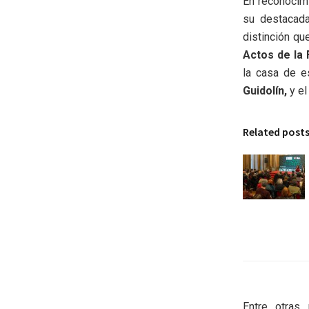
En reconocimi
su destacada
distinción qu
Actos de la
la casa de es
Guidolín,
y el
Related post
Entre otras