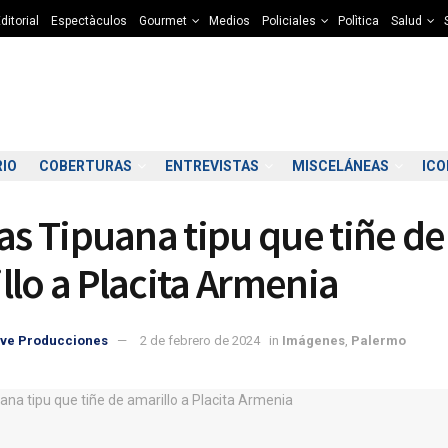
ditorial
Espectàculos
Gourmet
Medios
Policiales
Polìtica
Salud
RIO
COBERTURAS
ENTREVISTAS
MISCELÁNEAS
IC
pas Tipuana tipu que tiñe de
llo a Placita Armenia
ve Producciones
2 de febrero de 2024
in
Imágenes
,
Palermo
3:00
14:00
15:00
16:00
17:00
18:00
19:00
20
4°C
13°C
13°C
14°C
13°C
12°C
10°C
1