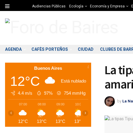
Audiencias Públicas
Ecologìa
Economía y Empresa
E
AGENDA
CAFÈS PORTEÑOS
CIUDAD
CLUBES DE BAR
La ti
Buenos Aires
12°C
amari
Está nublado
4.4 m/s
97%
754
mmHg
by
La Na
07:00
08:00
09:00
10:00
11:00
12:00
1
‹
›
12°C
13°C
13°C
13°C
13°C
13°C
1