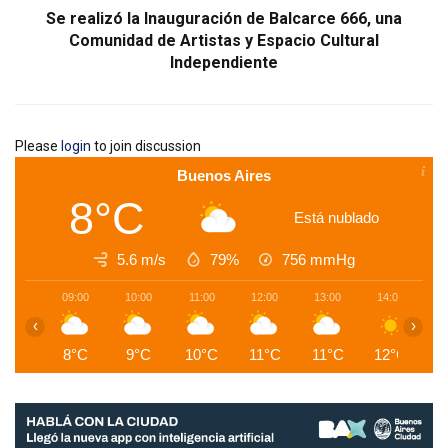
Se realizó la Inauguración de Balcarce 666, una
Comunidad de Artistas y Espacio Cultural
Independiente
Please
login
to join discussion
Buenos Aires
8°C
Está nublado
5.6 m/s
79%
756
mmHg
09:00
10:00
11:00
12:00
13:00
14:00
1
‹
›
8°C
9°C
10°C
11°C
11°C
12°C
1