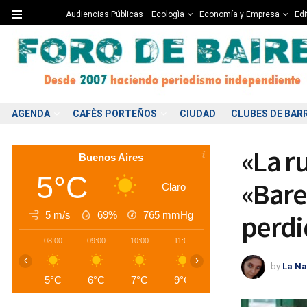
Audiencias Públicas
Ecologìa
Economía y Empresa
Edi
AGENDA
CAFÈS PORTEÑOS
CIUDAD
CLUBES DE BAR
«La r
Buenos Aires
5°C
«Bare
Claro
5 m/s
69%
765
mmHg
perdi
08:00
09:00
10:00
11:00
12:00
13:00
1
‹
›
by
La Na
5°C
6°C
7°C
9°C
10°C
12°C
1