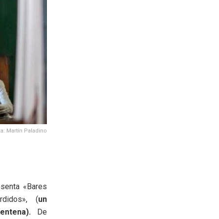
za: Martín Paladino
esenta «Bares
didos», (
u
n
entena).
De