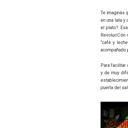
Te imaginás q
en una lata y
el plato? Es
Revoluciٕón 
“café y lech
acompañado p
Para facilitar
y de muy difí
establecimien
puerta del sa