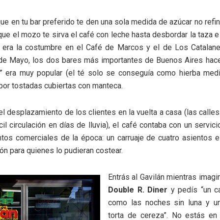
ue en tu bar preferido te den una sola medida de azúcar no ref
 que el mozo te sirva el café con leche hasta desbordar la taza e 
a era la costumbre en el Café de Marcos y el de Los Catalanes
de Mayo, los dos bares más importantes de Buenos Aires hace
e” era muy popular (el té solo se conseguía como hierba medic
or tostadas cubiertas con manteca.
 el desplazamiento de los clientes en la vuelta a casa (las calles
cil circulación en días de lluvia), el café contaba con un servici
tos comerciales de la época: un carruaje de cuatro asientos 
lón para quienes lo pudieran costear.
Entrás al Gavilán mientras imagi
Double R. Diner
y pedís “un c
como las noches sin luna y u
torta de cereza”. No estás e