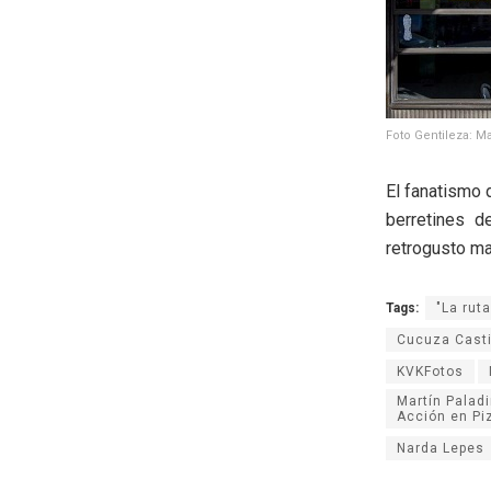
Foto Gentileza: Ma
El fanatismo 
berretines d
retrogusto ma
Tags:
"La rut
Cucuza Casti
KVKFotos
Martín Palad
Acción en Pi
Narda Lepes