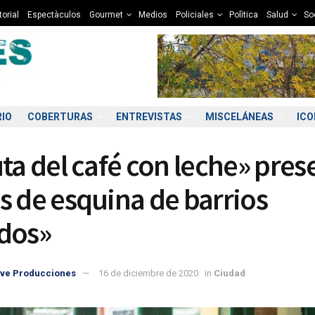
torial
Espectàculos
Gourmet
Medios
Policiales
Polìtica
Salud
So
RIO
COBERTURAS
ENTREVISTAS
MISCELÁNEAS
IC
uta del café con leche» pres
s de esquina de barrios
dos»
4:00
15:00
16:00
17:00
18:00
19:00
20:00
21
ve Producciones
16 de diciembre de 2020
in
Ciudad
3°C
13°C
13°C
12°C
12°C
10°C
10°C
9