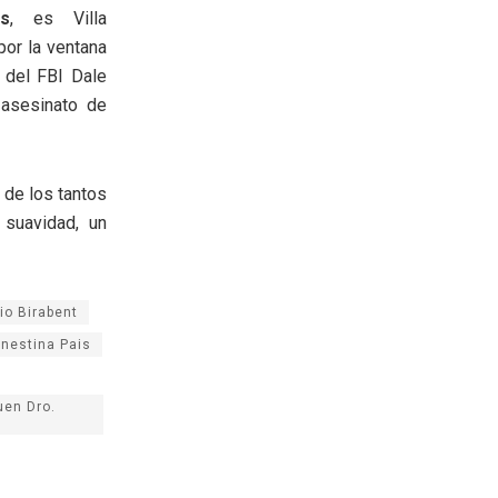
s
, es Villa
por la ventana
 del FBI Dale
asesinato de
 de los tantos
 suavidad, un
io Birabent
rnestina Pais
uen Dro.