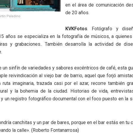
en el área de comunicación d
de 20 años.
rtín Paladino
KVKFotos
. Fotógrafo y diseñ
5 años se especializa en la fotografía de músicos, a quiene
giras y grabaciones.. También desarrolla la actividad de dise
.
 un sinfín de variedades y sabores excéntricos de café, esta g
le reivindicación al viejo bar de barrio, aquel que forjó amist
 ruta imaginaria, trazada casi por el azar, recorre también gr
tural y la bohemia de la ciudad. Historias de vida, entrevista
y un registro fotográfico documental con el foco puesto en la s
ondría canchitas y un par de bares, porque en el bar estás en tu 
ando la calle». (Roberto Fontanarrosa)