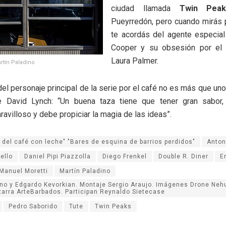
ciudad llamada
Twin Peak
Pueyrredón, pero cuando mirás 
te acordás del agente especial
Cooper y su obsesión por el 
Laura Palmer.
rtín Paladino
del personaje principal de la serie por el café no es más que uno
e David Lynch: “Un buena taza tiene que tener gran sabor,
ravilloso y debe propiciar la magia de las ideas”.
a del café con leche" "Bares de esquina de barrios perdidos"
Anton
ello
Daniel Pipi Piazzolla
Diego Frenkel
Double R. Diner
E
Manuel Moretti
Martín Paladino
ino y Edgardo Kevorkian. Montaje Sergio Araujo. Imágenes Drone Neh
zarra ArteBarbados. Participan Reynaldo Sietecase
Pedro Saborido
Tute
Twin Peaks