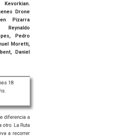
 Kevorkian.
genes Drone
n Pizarra
n Reynaldo
epes, Pedro
nuel Moretti,
bent, Daniel
nes 18
hs.
e diferencia a
 otro. La Ruta
eva a recorrer