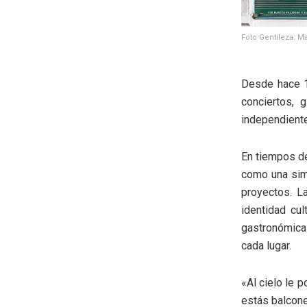
Foto Gentileza: Ma
Desde hace 1
conciertos, 
independiente
En tiempos de
como una simp
proyectos. La
identidad cul
gastronómica 
cada lugar.
«Al cielo le p
estás balcone