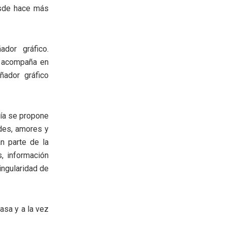
esde hace más
ador gráfico.
s acompaña en
ñador gráfico
uía se propone
ades, amores y
an parte de la
s, información
ingularidad de
casa y a la vez