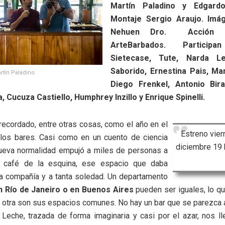
Martín Paladino y Edgardo
Montaje Sergio Araujo. Imá
Nehuen Dro. Acción e
ArteBarbados. Participa
Sietecase, Tute, Narda L
Saborido, Ernestina Pais, Ma
rtín Paladino
Diego Frenkel, Antonio Bira
a, Cucuza Castiello, Humphrey Inzillo y Enrique Spinelli.
recordado, entre otras cosas, como el año en el
Estreno vier
 los bares. Casi como en un cuento de ciencia
diciembre 19 
 nueva normalidad empujó a miles de personas a
l café de la esquina, ese espacio que daba
ta compañía y a tanta soledad. Un departamento
n Río de Janeiro o en Buenos Aires
pueden ser iguales, lo qu
 otra son sus espacios comunes. No hay un bar que se parezca a
Leche, trazada de forma imaginaria y casi por el azar, nos ll