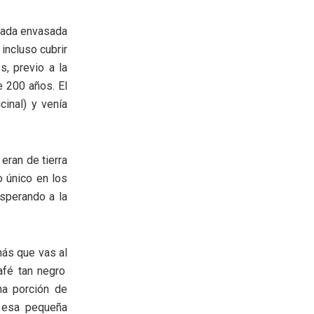
inada envasada
incluso cubrir
, previo a la
 200 años. El
inal) y venía
 eran de tierra
o único en los
esperando a la
nás que vas al
afé tan negro
na porción de
n esa pequeña