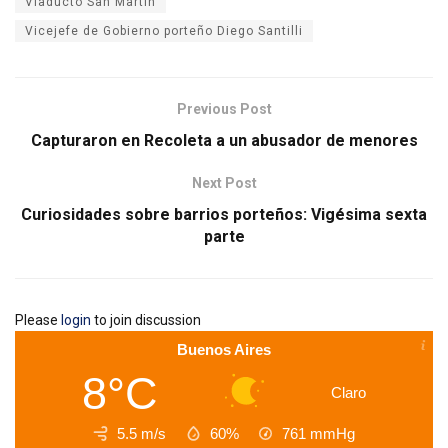
Viaducto San Martín
Vicejefe de Gobierno porteño Diego Santilli
Previous Post
Capturaron en Recoleta a un abusador de menores
Next Post
Curiosidades sobre barrios porteños: Vigésima sexta
parte
Please
login
to join discussion
Buenos Aires
8°C
Claro
5.5 m/s
60%
761
mmHg