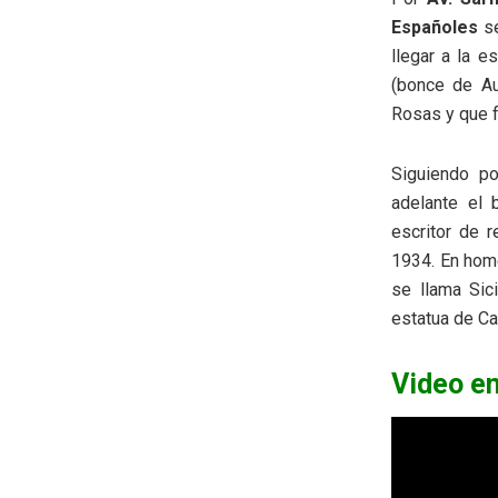
Españoles
se
llegar a la e
(bonce de Au
Rosas y que f
Siguiendo p
adelante el 
escritor de r
1934. En home
se llama Sic
estatua de Ca
Video e