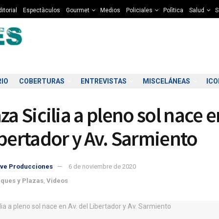
itorial
Espectàculos
Gourmet
Medios
Policiales
Polìtica
Salud
S
RIO
COBERTURAS
ENTREVISTAS
MISCELÁNEAS
IC
za Sicilia a pleno sol nace e
ibertador y Av. Sarmiento
ve Producciones
6 de noviembre de 2020
1:00
22:00
23:00
00:00
01:00
02:00
03:00
04
ques y Plazas
,
Videos
9°C
8°C
8°C
7°C
7°C
7°C
6°C
6