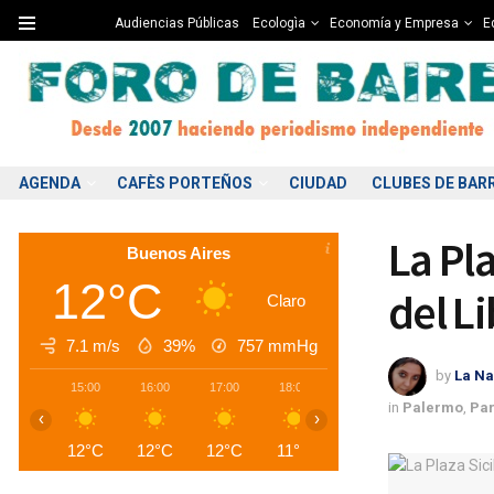
Audiencias Públicas
Ecologìa
Economía y Empresa
Ed
AGENDA
CAFÈS PORTEÑOS
CIUDAD
CLUBES DE BAR
La Pla
Buenos Aires
12°C
del L
Claro
7.1 m/s
39%
757
mmHg
by
La Na
15:00
16:00
17:00
18:00
19:00
20:00
2
in
Palermo
,
Par
‹
›
12°C
12°C
12°C
11°C
10°C
9°C