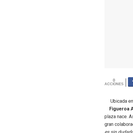
0
Ubicada en
Figueroa A
plaza nace. A
gran colabora
es sin dudarl