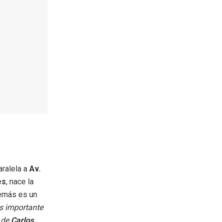
aralela a
Av.
es
, nace la
además es un
s importante
a de
Carlos