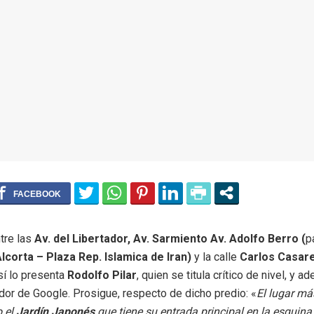
tre las
Av. del Libertador, Av. Sarmiento Av. Adolfo Berro (
p
lcorta – Plaza Rep. Islamica de Iran)
y la calle
Carlos Casar
sí lo presenta
Rodolfo Pilar
, quien se titula crítico de nivel, y 
dor de Google. Prosigue, respecto de dicho predio: «
El lugar má
o el
Jardín
Japonés
que tiene su entrada principal en la esquin