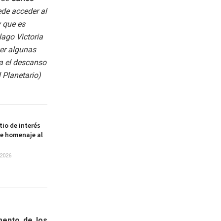
ede acceder al
y que es
lago Victoria
ver algunas
a el descanso
 Planetario)
itio de interés
de homenaje al
2026
mento de los