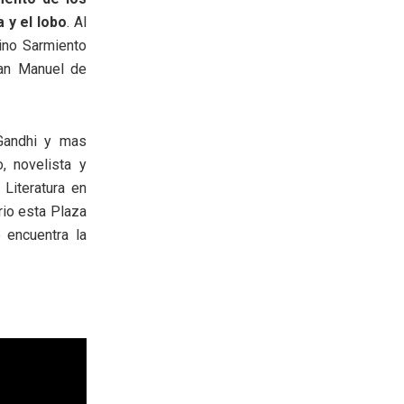
 y el lobo
. Al
tino Sarmiento
uan Manuel de
andhi y mas
, novelista y
 Literatura en
rio esta Plaza
 encuentra la