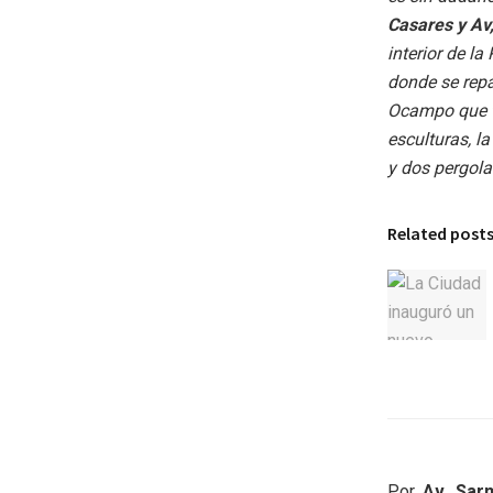
Casares y Av
interior de l
donde se repa
Ocampo que ti
esculturas, l
y dos pergola
Related post
Por
Av. Sar