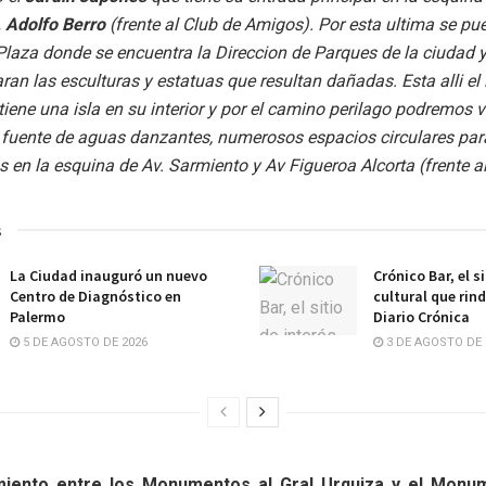
, Adolfo Berro
(frente al Club de Amigos). Por esta ultima se pu
a Plaza donde se encuentra la Direccion de Parques de la ciudad 
ran las esculturas y estatuas que resultan dañadas. Esta alli el 
ene una isla en su interior y por el camino perilago podremos 
a fuente de aguas danzantes, numerosos espacios circulares par
s en la esquina de Av. Sarmiento y Av Figueroa Alcorta (frente al
s
La Ciudad inauguró un nuevo
Crónico Bar, el s
Centro de Diagnóstico en
cultural que rin
Palermo
Diario Crónica
5 DE AGOSTO DE 2026
3 DE AGOSTO DE 
miento entre los Monumentos al Gral Urquiza y el Monu