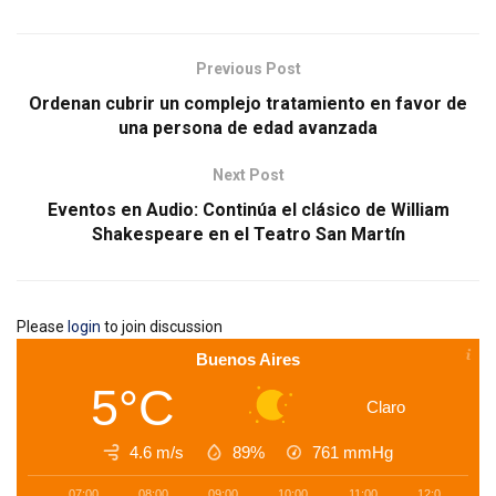
Previous Post
Ordenan cubrir un complejo tratamiento en favor de
una persona de edad avanzada
Next Post
Eventos en Audio: Continúa el clásico de William
Shakespeare en el Teatro San Martín
Please
login
to join discussion
Buenos Aires
5°C
Claro
4.6 m/s
89%
761
mmHg
07:00
08:00
09:00
10:00
11:00
12:00
1