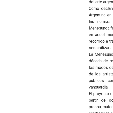
del arte argen
Como declaró
Argentina en
las normas 
Menesunda fu
en aquel mom
recorrido a t
sensibilizar a
La Menesunda
década de re
los modos de 
de los artis
públicos c
vanguardia.
El proyecto 
partir de do
prensa, mater