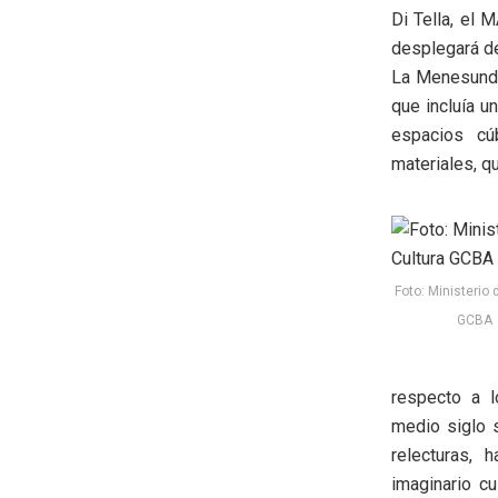
Di Tella, el 
desplegará de
La Menesunda 
que incluía u
espacios cúb
materiales, q
Foto: Ministerio 
GCBA
respecto a l
medio siglo 
relecturas, 
imaginario c