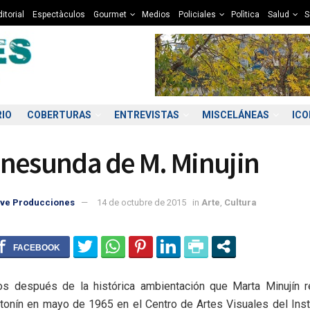
itorial
Espectàculos
Gourmet
Medios
Policiales
Polìtica
Salud
S
RIO
COBERTURAS
ENTREVISTAS
MISCELÁNEAS
IC
nesunda de M. Minujin
ve Producciones
14 de octubre de 2015
in
Arte
,
Cultura
0:00
11:00
12:00
13:00
14:00
15:00
16:00
17
0°C
11°C
11°C
12°C
12°C
12°C
13°C
1
os después de la histórica ambientación que Marta Minujín re
onín en mayo de 1965 en el Centro de Artes Visuales del Inst