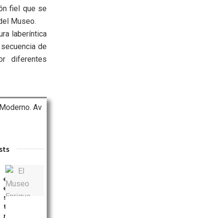
ón fiel que se
 del Museo.
ra laberíntica
a secuencia de
or diferentes
Moderno. Av
sts
S
E
e
l
e
M
s
u
t
s
r
e