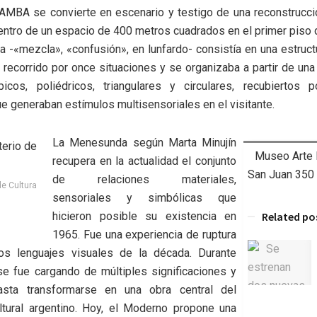
MAMBA se convierte en escenario y testigo de una reconstrucci
ntro de un espacio de 400 metros cuadrados en el primer piso
-«mezcla», «confusión», en lunfardo- consistía en una estructu
n recorrido por once situaciones y se organizaba a partir de un
icos, poliédricos, triangulares y circulares, recubiertos p
ue generaban estímulos multisensoriales en el visitante.
La Menesunda según Marta Minujín
Museo Arte 
recupera en la actualidad el conjunto
San Juan 350
de relaciones materiales,
de Cultura
sensoriales y simbólicas que
hicieron posible su existencia en
Related po
1965. Fue una experiencia de ruptura
os lenguajes visuales de la década. Durante
se fue cargando de múltiples significaciones y
hasta transformarse en una obra central del
ultural argentino. Hoy, el Moderno propone una