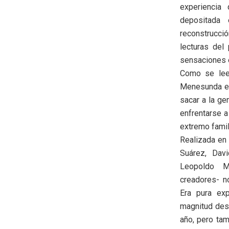
experiencia
depositada 
reconstrucci
lecturas del
sensaciones 
Como se lee 
Menesunda era
sacar a la gen
enfrentarse a
extremo famili
Realizada en 
Suárez, Dav
Leopoldo M
creadores- n
Era pura exp
magnitud des
año, pero tam