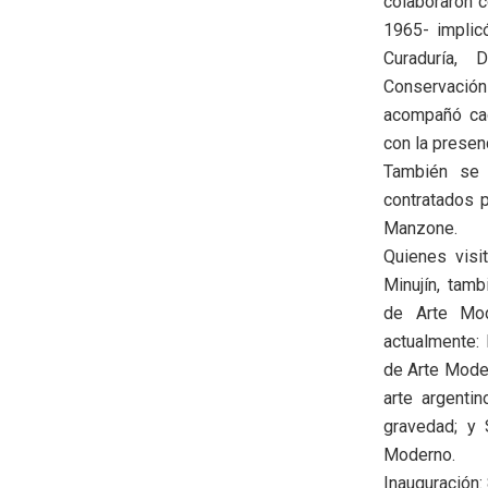
colaboraron c
1965- implic
Curaduría,
Conservació
acompañó cad
con la presenc
También se 
contratados p
Manzone.
Quienes visi
Minujín, tam
de Arte Mo
actualmente:
de Arte Moder
arte argenti
gravedad; y 
Moderno.
Inauguración: 