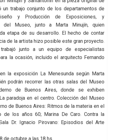
on Minujín y Santantonín en la pieza original de
ó un trabajo conjunto de los departamentos de
 Diseño y Producción de Exposiciones, y
n del Museo, junto a Marta Minujín, quien
a etapa de su desarrollo. El hecho de contar
ia de la artista hizo posible este gran proyecto.
trabajó junto a un equipo de especialistas
ara la ocasión, incluido el arquitecto Fernando
ten la exposición La Menesunda según Marta
bién podrán recorrer las otras salas del Museo
derno de Buenos Aires, donde se exhiben
 La paradoja en el centro. Colección del Museo
no de Buenos Aires: Ritmos de la materia en el
no de los años 60; Marina De Caro. Contra la
Sala Dr. Ignacio Pirovano: Episodios del Arte
8 de octubre a las 18 hs.