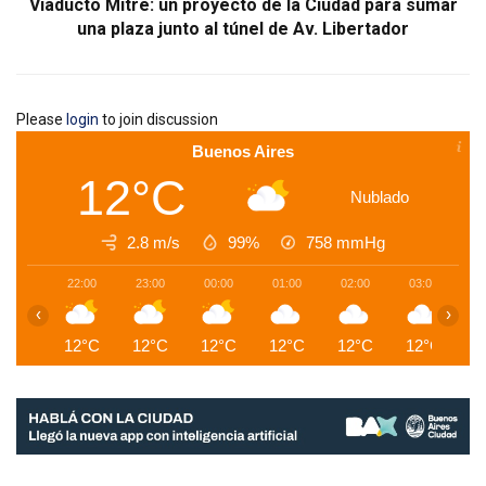
Viaducto Mitre: un proyecto de la Ciudad para sumar
una plaza junto al túnel de Av. Libertador
Please
login
to join discussion
Buenos Aires
12°C
Nublado
2.8 m/s
99%
758
mmHg
22:00
23:00
00:00
01:00
02:00
03:00
0
‹
›
12°C
12°C
12°C
12°C
12°C
12°C
1